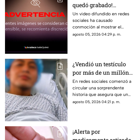
quedó grabado!
Montacargas atropella
Un video difundido en redes
sociales ha causado
a un trabajador en una
conmoción al mostrar el
zona portuaria y el
momento en que un trabajador
agosto 05, 2026 04:29 p. m.
video se vuelve viral
es atropellado por un
montacargas mientras
caminaba por una zona
portuaria.
¿Vendió un testículo
por más de un millón
de pesos? Esta es la
En redes sociales comenzó a
circular una sorprendente
verdad detrás de la
historia que asegura que un
historia que se hizo
joven vendió uno de sus
agosto 05, 2026 04:21 p. m.
viral
testículos a cambio de 1 millón
400 mil pesos, una
publicación que rápidamente
acumuló miles de reacciones,
¡Alerta por
comentarios y compartidos