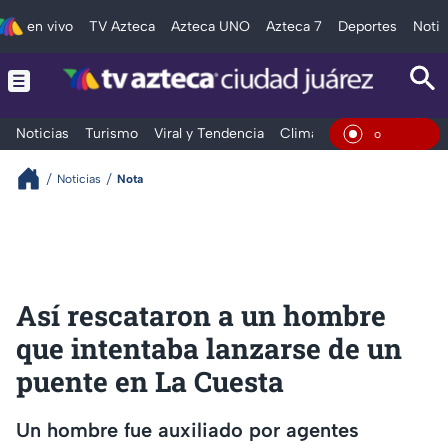
en vivo
TV Azteca
Azteca UNO
Azteca 7
Deportes
Notic
Noticias
Turismo
Viral y Tendencia
Clima
Deportes
Espec
En Vivo
Noticias
Nota
Así rescataron a un hombre
que intentaba lanzarse de un
puente en La Cuesta
Un hombre fue auxiliado por agentes