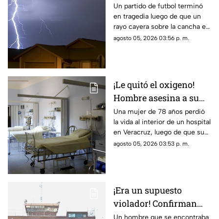
futbolista y deja 12
Un partido de futbol terminó
en tragedia luego de que un
heridos (Videos)
rayo cayera sobre la cancha en
medio de una tormenta,
agosto 05, 2026 03:56 p. m.
provocando la muerte de un
jugador y dejando a otras 12
personas lesionadas.
¡Le quitó el oxigeno!
Hombre asesina a su
suegra mientras la
Una mujer de 78 años perdió
la vida al interior de un hospital
cuidaba dentro de un
en Veracruz, luego de que su
hospital
yerno presuntamente le
agosto 05, 2026 03:53 p. m.
retirara el suministro de
oxígeno mientras permanecía
bajo atención médica.
¡Era un supuesto
violador! Confirman
muerte de un interno
Un hombre que se encontraba