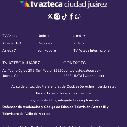
TV Azteca
Noticias
a más +
Azteca UNO
Deportes
Videos
Azteca 7
adn Noticias
TV Azteca Internacional
TV AZTECA JUAREZ
CONTACTO
Av. Tecnológico 2115, San Pedro, 32520
contacto@tvazteca.com
Juárez, Chih.
6565411278 | Conmutador
Aviso de privacidad
Preferencias de Cookies
Derechos
Inversionistas
Promo Espacio
Trabaja con nosotros
Programa de ética, integridad y cumplimiento
Defensor de Audiencias y Código de Ética de Televisión Azteca III y
Televisora del Valle de México