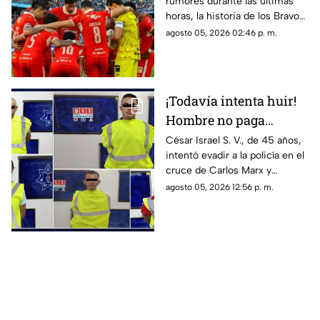
rumores durante las últimas
equipo; ¿desaparecerán
horas, la historia de los Bravos
como Indios de Juárez?
de Juárez en la frontera estaría
agosto 05, 2026 02:46 p. m.
llegando a su fin, ya que la
propietaria, Alejandra de la
Vega estaría analizando el
vender el club
¡Todavía intenta huir!
Hombre no paga
pensión alimentaria en
César Israel S. V., de 45 años,
intentó evadir a la policía en el
Ciudad Juárez
cruce de Carlos Marx y
Magneto; al consultar
agosto 05, 2026 12:56 p. m.
Plataforma Juárez, se detectó
una orden de aprehensión
vigente