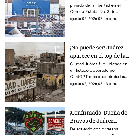
privado de la libertad en el
del Cereso 3 mientras
Cereso Estatal No. 3 de
recibía atención
Ciudad Juárez falleció la noche
agosto 05, 2026 03:46 p. m.
médica
del 4 de agosto mientras
permanecía hospitalizado en el
Hospital General, donde
recibía atención médica
¡No puede ser! Juárez
aparece en el top de las
ciudades más feas de
Ciudad Juárez fue ubicada en
un listado elaborado por
todo México según la
ChatGPT sobre las ciudades
IA: te decimos en qué
con la peor percepción
agosto 05, 2026 03:43 p. m.
lugar quedó
estética de México, es decir
de las urbes más feas del país.
¡Confirmado! Dueña de
Bravos de Juárez
aclara si venderá al
De acuerdo con diversos