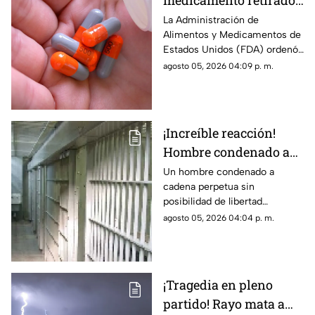
medicamento retirado!
debido a lo inusual del
supuesto caso.
Sacan del mercado más
La Administración de
Alimentos y Medicamentos de
de 580 mil frascos con
Estados Unidos (FDA) ordenó
pastillas para la
el retiro de más de 580 mil
agosto 05, 2026 04:09 p. m.
presión por posible
frascos de un medicamento
riesgo de cáncer
utilizado para tratar la presión
arterial, luego de detectar una
impureza química que, con
¡Increíble reacción!
una exposición prolongada,
Hombre condenado a
podría aumentar el riesgo de
desarrollar cáncer.
cadena perpetua rompe
Un hombre condenado a
cadena perpetua sin
en llanto porque nunca
posibilidad de libertad
podrá jugar GTA VI
condicional protagonizó una
agosto 05, 2026 04:04 p. m.
inusual escena durante la
audiencia en la que recibió su
sentencia.
¡Tragedia en pleno
partido! Rayo mata a