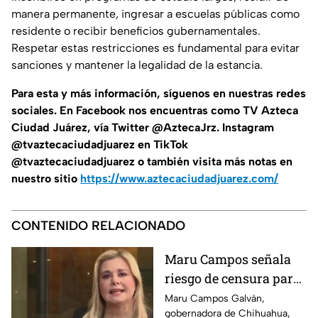
manera permanente, ingresar a escuelas públicas como
residente o recibir beneficios gubernamentales.
Respetar estas restricciones es fundamental para evitar
sanciones y mantener la legalidad de la estancia.
Para esta y más información, síguenos en nuestras redes
sociales. En Facebook nos encuentras como TV Azteca
Ciudad Juárez, vía Twitter @AztecaJrz. Instagram
@tvaztecaciudadjuarez en TikTok
@tvaztecaciudadjuarez o también visita más notas en
nuestro sitio
https://www.aztecaciudadjuarez.com/
CONTENIDO RELACIONADO
Maru Campos señala
riesgo de censura para
medios y periodistas
Maru Campos Galván,
gobernadora de Chihuahua,
ante nuevos