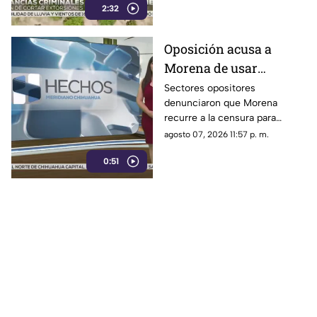
2:32
aguacate y provocando
severas pérdidas
Oposición acusa a
Morena de usar
censura para ocultar
Sectores opositores
denunciaron que Morena
seńalamientos de
recurre a la censura para
narcopolítica
imponer su versión oficial y
agosto 07, 2026 11:57 p. m.
desestimar señalamientos que
0:51
vinculan a la 4T con la
narcopolítica.