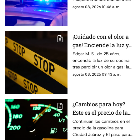
gravedad de las lesiones
agosto 08, 2026 10:46 a. m.
provocadas por el fuerte
impacto.
¡Cuidado con el olor a
gas! Enciende la luz y
genera explosión en
Edgar M. S., de 25 años,
encendió la luz de su cocina
vivienda de Ciudad
tras percibir un olor a gas; la
Juárez
chispante detonación le
agosto 08, 2026 09:43 a. m.
provocó quemaduras en el
60% de su cuerpo.
¿Cambios para hoy?
Este es el precio de la
gasolina para Ciudad
Continúan los cambios en el
precio de la gasolina para
Juárez y El Paso
Ciudad Juárez y El paso para