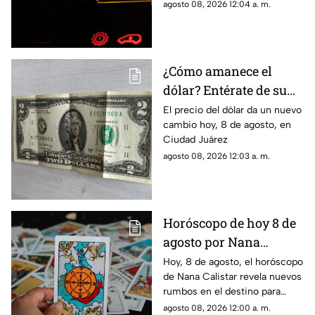
hoy, 8 de agosto
agosto 08, 2026 12:04 a. m.
¿Cómo amanece el
dólar? Entérate de su
precio hoy, 8 de agosto,
El precio del dólar da un nuevo
cambio hoy, 8 de agosto, en
en Ciudad Juárez
Ciudad Juárez
agosto 08, 2026 12:03 a. m.
Horóscopo de hoy 8 de
agosto por Nana
Calistar: ¿Qué te depara
Hoy, 8 de agosto, el horóscopo
de Nana Calistar revela nuevos
el destino este sábado?
rumbos en el destino para
estos signos
agosto 08, 2026 12:00 a. m.