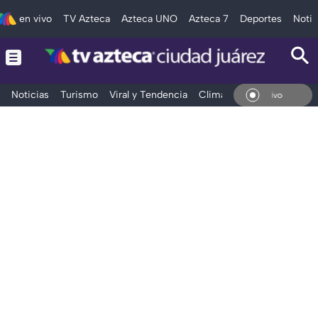
en vivo
TV Azteca
Azteca UNO
Azteca 7
Deportes
Notic
Noticias
Turismo
Viral y Tendencia
Clima
Deportes
Espec
En Vivo