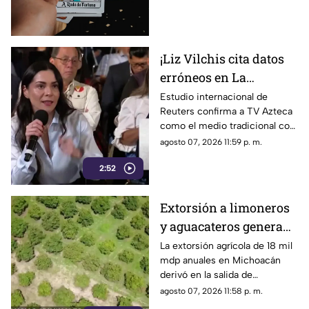
¡Liz Vilchis cita datos
erróneos en La
Mañanera: Estudio de
Estudio internacional de
Reuters confirma a TV Azteca
Reuters confirma
como el medio tradicional con
liderazgo de TV Azteca
mayor alcance y credibilidad
agosto 07, 2026 11:59 p. m.
en alcance y
en México, tras
credibilidad
2:52
inconsistencias en La
Mañanera
Extorsión a limoneros
y aguacateros genera
pérdidas de 18 mil mdp
La extorsión agrícola de 18 mil
mdp anuales en Michoacán
en Michoacán
derivó en la salida de
inspectores de EE. UU.,
agosto 07, 2026 11:58 p. m.
frenando la exportación de