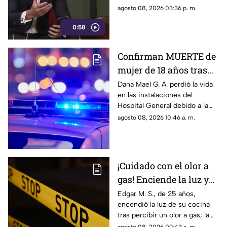
de expresión
acuerdo con su postura,
agosto 08, 2026 03:36 p. m.
podrían representar un riesgo
0:58
para la libertad de expresión y
convertirse en una forma de
censura impulsada desde el
Confirman MUERTE de
Gobierno Federal.
mujer de 18 años tras
ser atropellada en
Dana Mael G. A. perdió la vida
en las instalaciones del
Ciudad Juárez
Hospital General debido a la
gravedad de las lesiones
agosto 08, 2026 10:46 a. m.
provocadas por el fuerte
impacto.
¡Cuidado con el olor a
gas! Enciende la luz y
genera explosión en
Edgar M. S., de 25 años,
encendió la luz de su cocina
vivienda de Ciudad
tras percibir un olor a gas; la
Juárez
chispante detonación le