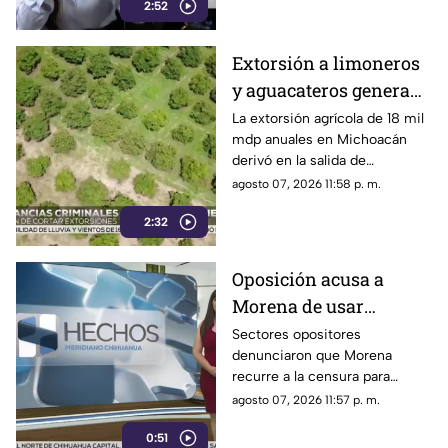
credibilidad
2:52
inconsistencias en La
Mañanera
Extorsión a limoneros
y aguacateros genera
pérdidas de 18 mil mdp
La extorsión agrícola de 18 mil
mdp anuales en Michoacán
en Michoacán
derivó en la salida de
inspectores de EE. UU.,
agosto 07, 2026 11:58 p. m.
frenando la exportación de
2:32
aguacate y provocando
severas pérdidas
Oposición acusa a
Morena de usar
censura para ocultar
Sectores opositores
denunciaron que Morena
seńalamientos de
recurre a la censura para
narcopolítica
imponer su versión oficial y
agosto 07, 2026 11:57 p. m.
desestimar señalamientos que
0:51
vinculan a la 4T con la