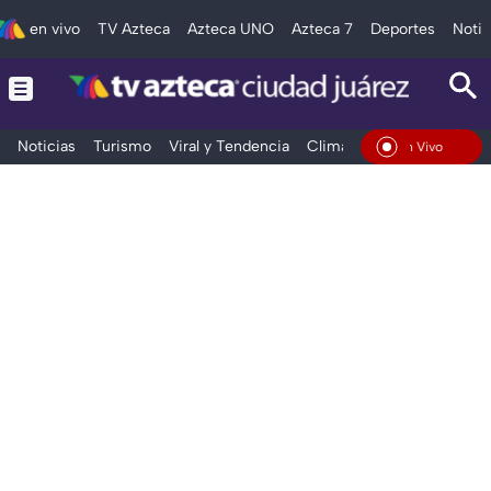
en vivo
TV Azteca
Azteca UNO
Azteca 7
Deportes
Notic
Noticias
Turismo
Viral y Tendencia
Clima
Deportes
Espec
En Vivo