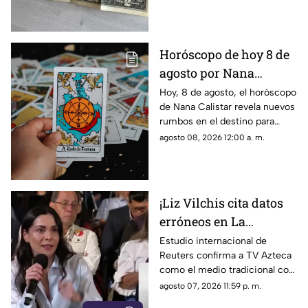
Horóscopo de hoy 8 de
agosto por Nana
Calistar: ¿Qué te depara
Hoy, 8 de agosto, el horóscopo
de Nana Calistar revela nuevos
el destino este sábado?
rumbos en el destino para
estos signos
agosto 08, 2026 12:00 a. m.
¡Liz Vilchis cita datos
erróneos en La
Mañanera: Estudio de
Estudio internacional de
Reuters confirma a TV Azteca
Reuters confirma
como el medio tradicional con
liderazgo de TV Azteca
mayor alcance y credibilidad
agosto 07, 2026 11:59 p. m.
en alcance y
en México, tras