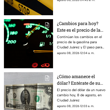
agosto 08, 2026 09:43 a. m.
provocó quemaduras en el
60% de su cuerpo.
¿Cambios para hoy?
Este es el precio de la
gasolina para Ciudad
Continúan los cambios en el
precio de la gasolina para
Juárez y El Paso
Ciudad Juárez y El paso para
hoy, 8 de agosto
agosto 08, 2026 12:04 a. m.
¿Cómo amanece el
dólar? Entérate de su
precio hoy, 8 de agosto,
El precio del dólar da un nuevo
cambio hoy, 8 de agosto, en
en Ciudad Juárez
Ciudad Juárez
agosto 08, 2026 12:03 a. m.