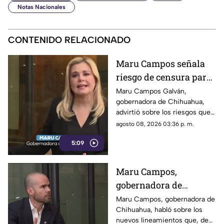
Notas Nacionales
CONTENIDO RELACIONADO
Maru Campos señala
riesgo de censura para
medios y periodistas
Maru Campos Galván,
gobernadora de Chihuahua,
ante nuevos
advirtió sobre los riesgos que
lineamientos de
podrían representar los nuevos
agosto 08, 2026 03:36 p. m.
audiencias
lineamientos para los derechos
5:09
de las audiencias y la libertad
de expresión. Señaló que estas
disposiciones podrían
Maru Campos,
utilizarse para sancionar a
gobernadora de
medios y periodistas críticos.
Chihuahua, advierte
Maru Campos, gobernadora de
Chihuahua, habló sobre los
riesgo para la libertad
nuevos lineamientos que, de