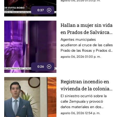
agosto 06, 2026 01:03 p. m.
presunto delincuente, este
0:37
huyó sin lograr el cometido.
Hallan a mujer sin vida
en Prados de Salvárcar;
cuerpo no presentaba
Agentes municipales
acudieron al cruce de las calles
huellas de violencia
Prado de las Rosas y Prados de
Azucenas tras el reporte del
agosto 06, 2026 01:00 p. m.
hallazgo; peritos indagan la
0:26
causa del fallecimiento.
Registran incendio en
vivienda de la colonia
Fronteriza; bomberos
El siniestro ocurrió sobre la
calle Zempuala y provocó
controlan las llamas
daños materiales en dos
habitaciones; Protección Civil
agosto 06, 2026 12:54 p. m.