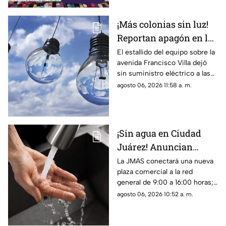
conocido como “wax”.
¡Más colonias sin luz!
Reportan apagón en la
zona de Altavista tras
El estallido del equipo sobre la
avenida Francisco Villa dejó
explosión de
sin suministro eléctrico a las
transformador
colonias Altavista, Insurgentes
agosto 06, 2026 11:58 a. m.
y sectores de la 16 de
Septiembre
¡Sin agua en Ciudad
Juárez! Anuncian
suspensión del servicio
La JMAS conectará una nueva
plaza comercial a la red
para este viernes 7 de
general de 9:00 a 16:00 horas;
agosto
habrá baja presión, suspensión
agosto 06, 2026 10:52 a. m.
del servicio y cierres parciales
en la carretera Juárez-Porvenir