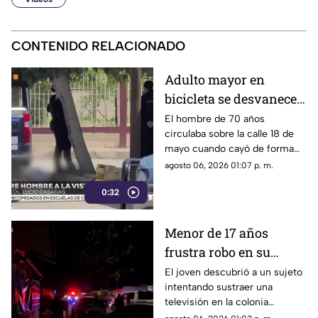
CONTENIDO RELACIONADO
Adulto mayor en
bicicleta se desvanece y
pierde la vida en la
El hombre de 70 años
circulaba sobre la calle 18 de
colonia Lucio Cabañas
mayo cuando cayó de forma
repentina; paramédicos
agosto 06, 2026 01:07 p. m.
acudieron al lugar pero ya no
0:32
contaba con signos vitales.
Menor de 17 años
frustra robo en su
domicilio de
El joven descubrió a un sujeto
intentando sustraer una
Cuauhtémoc; resulta
televisión en la colonia
herido de la mano
Reforma; tras forcejear con el