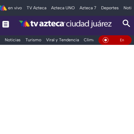
en vivo
TV Azteca
Azteca UNO
Azteca 7
Deportes
Notic
Noticias
Turismo
Viral y Tendencia
Clima
Deportes
Espec
En Vivo