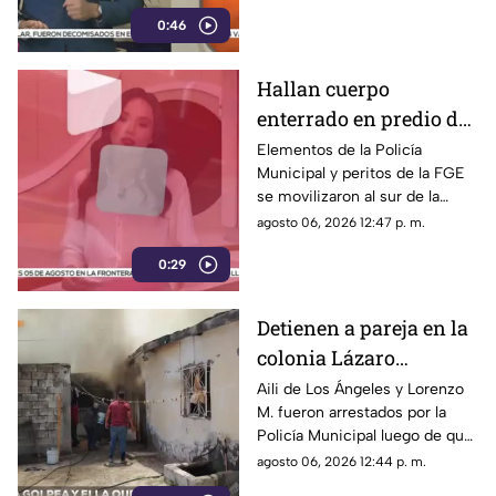
descartó personas lesionadas y
0:46
fugas de gas.
Hallan cuerpo
enterrado en predio de
la colonia División del
Elementos de la Policía
Municipal y peritos de la FGE
Norte en Chihuahua
se movilizaron al sur de la
capital tras el descubrimiento
agosto 06, 2026 12:47 p. m.
de restos humanos ocultos en
0:29
un terreno.
Detienen a pareja en la
colonia Lázaro
Cárdenas tras riña,
Aili de Los Ángeles y Lorenzo
M. fueron arrestados por la
agresión física y un
Policía Municipal luego de que
incendio
el hombre agrediera a la mujer
agosto 06, 2026 12:44 p. m.
y ella presuntamente iniciara