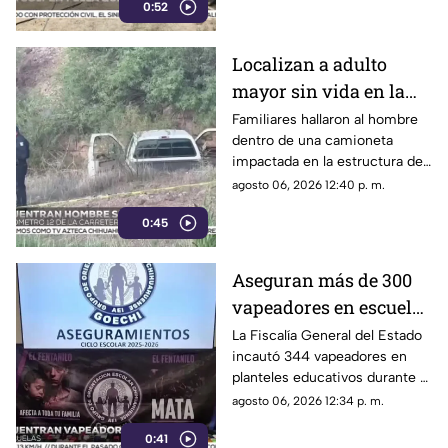
0:52
un fuego durante la disputa.
Localizan a adulto
mayor sin vida en la
carretera de
Familiares hallaron al hombre
dentro de una camioneta
Cuahtémoc; habría
impactada en la estructura de
sufrido infarto al
un puente a la altura del
agosto 06, 2026 12:40 p. m.
volante
kilómetro 12; las autoridades
0:45
presumen una causa natural
previa al choque.
Aseguran más de 300
vapeadores en escuelas
de Chihuahua; detectan
La Fiscalía General del Estado
incautó 344 vapeadores en
dispositivo wax
planteles educativos durante el
ciclo escolar 2025-2026; 36
agosto 06, 2026 12:34 p. m.
de ellos contenían
0:41
concentrado de cannabis