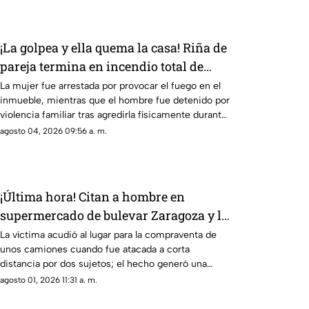
¡La golpea y ella quema la casa! Riña de
pareja termina en incendio total de
vivienda en Ciudad Juárez
La mujer fue arrestada por provocar el fuego en el
inmueble, mientras que el hombre fue detenido por
violencia familiar tras agredirla físicamente durante
una discusión.
agosto 04, 2026 09:56 a. m.
¡Última hora! Citan a hombre en
supermercado de bulevar Zaragoza y lo
acribillan este sábado
La víctima acudió al lugar para la compraventa de
unos camiones cuando fue atacada a corta
distancia por dos sujetos; el hecho generó una
intensa movilización policial
agosto 01, 2026 11:31 a. m.