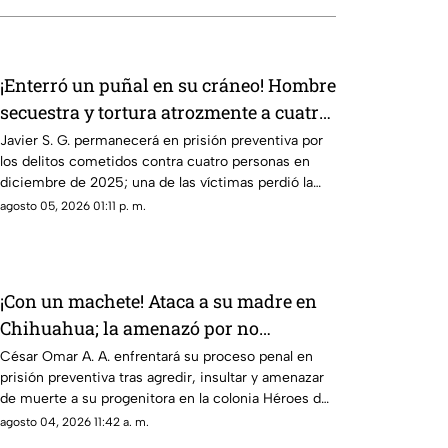
¡Enterró un puñal en su cráneo! Hombre
secuestra y tortura atrozmente a cuatro;
asesinan a uno en Riberas del Bravo
Javier S. G. permanecerá en prisión preventiva por
los delitos cometidos contra cuatro personas en
diciembre de 2025; una de las víctimas perdió la
vida a causa de la agresión directa en la cabeza
agosto 05, 2026 01:11 p. m.
¡Con un machete! Ataca a su madre en
Chihuahua; la amenazó por no
despertarlo para ir a trabajar
César Omar A. A. enfrentará su proceso penal en
prisión preventiva tras agredir, insultar y amenazar
de muerte a su progenitora en la colonia Héroes de
la Revolución de Parral, Chihuahua
agosto 04, 2026 11:42 a. m.