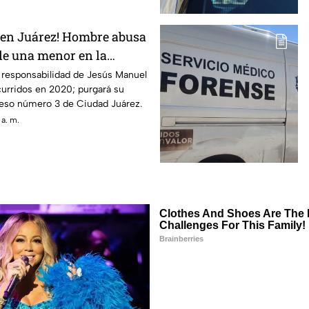
r en Juárez! Hombre abusa
e una menor en la
exicana
 responsabilidad de Jesús Manuel
curridos en 2020; purgará su
eso número 3 de Ciudad Juárez.
 a. m.