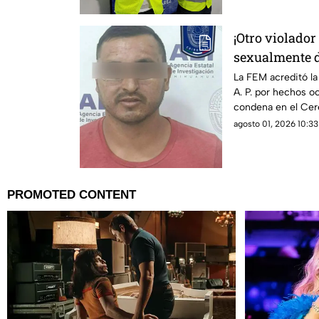
¡Otro violado
sexualmente d
Revolución M
La FEM acreditó la
A. P. por hechos o
condena en el Cer
agosto 01, 2026 10:33