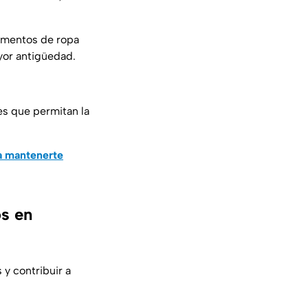
agmentos de ropa
yor antigüedad.
tes que permitan la
a mantenerte
os en
 y contribuir a