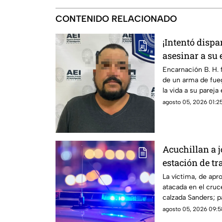
CONTENIDO RELACIONADO
¡Intentó dispa
asesinar a su 
Chihuahua
Encarnación B. H. f
de un arma de fueg
la vida a su parej
agosto 05, 2026 01:25
Acuchillan a 
estación de tr
Vial
La víctima, de ap
atacada en el cruce
calzada Sanders; p
emergencia a un h
agosto 05, 2026 09:5