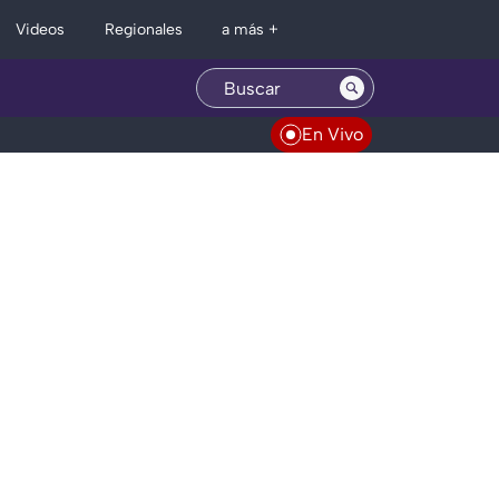
Regionales
Videos
a más +
En Vivo