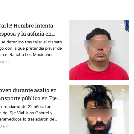
rarle! Hombre intenta
esposa y la asfixia en
ue detenido tras fallar el disparo
o con la que pretendía privar de
a en el Rancho Los Mexicanos
 p. m.
joven durante asalto en
ansporte público en Eje
roximadamente 22 años, fue
 del Eje Vial Juan Gabriel y
aramédicos lo trasladaron de
ospital
8 a. m.