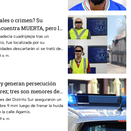
ales o crimen? Su
ncuentra MUERTA, pero la
 cuerpo desata sospechas
adecía cuadriplejía tras un
io, fue localizada por su
idades descartarán si se trató de
o un hecho delictivo
 a. m.
o y generan persecución
rez; tres son menores de
s del Distrito Sur aseguraron un
bre 9 mm luego de frenar la huida
 la calle Agamis.
9 a. m.