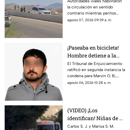
vida en Camino Real;
Autoridades viales habilitaron
la circulación en sentido
desvían tráfico
contrario mientras peritos
procesan la escena; solicitan
agosto 07, 2026 09:39 a. m.
extremar precauciones al
transitar por el sector
¡Paseaba en bicicleta!
Hombre detiene a la
fuerza a menor de 12
El Tribunal de Enjuiciamiento
ratificó en segunda instancia la
años y lo viola en
condena para Marvin O. B.,
Chihuahua; así logró
quien agredió a un niño de 12
agosto 06, 2026 10:28 a. m.
escapar
años en 2024; el tribunal
desechó la apelación
presentada por la defensa
(VIDEO) ¡Los
identifican! Niñas de 9
y 11 años y un
Carlos S. J. y Marisa S. M.