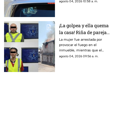
su hermano; las autoridades
agosto 04, 2026 10:58 a. m.
sospechas
descartarán si se trató de una
causa natural o un hecho
delictivo
¡La golpea y ella quema
la casa! Riña de pareja
termina en incendio
La mujer fue arrestada por
provocar el fuego en el
total de vivienda en
inmueble, mientras que el
Ciudad Juárez
hombre fue detenido por
agosto 04, 2026 09:56 a. m.
violencia familiar tras agredirla
físicamente durante una
discusión.