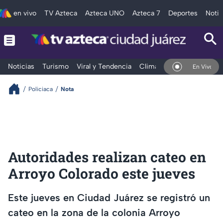
en vivo
TV Azteca
Azteca UNO
Azteca 7
Deportes
Notic
Noticias
Turismo
Viral y Tendencia
Clima
Deportes
Espec
En Vivo
Policiaca
Nota
Autoridades realizan cateo en
Arroyo Colorado este jueves
Este jueves en Ciudad Juárez se registró un
cateo en la zona de la colonia Arroyo