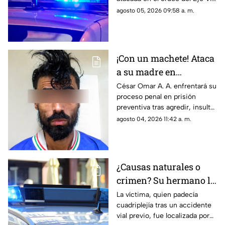
Juan Gabriel y calzada
agosto 05, 2026 09:58 a. m.
Sanders; paramédicos lo
trasladaron de emergencia a
un hospital
¡Con un machete! Ataca
a su madre en
Chihuahua; la amenazó
César Omar A. A. enfrentará su
proceso penal en prisión
por no despertarlo para
preventiva tras agredir, insultar
ir a trabajar
y amenazar de muerte a su
agosto 04, 2026 11:42 a. m.
progenitora en la colonia
Héroes de la Revolución de
Parral, Chihuahua
¿Causas naturales o
crimen? Su hermano la
encuentra MUERTA,
La víctima, quien padecía
cuadriplejía tras un accidente
pero la postura de su
vial previo, fue localizada por
cuerpo desata