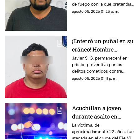
de fuego con la que pretendía
Chihuahua
privar de la vida a su pareja en
agosto 05, 2026 01:25 p. m.
el Rancho Los Mexicanos
¡Enterró un puñal en su
cráneo! Hombre
secuestra y tortura
Javier S. G. permanecerá en
prisión preventiva por los
atrozmente a cuatro;
delitos cometidos contra
asesinan a uno en
cuatro personas en diciembre
agosto 05, 2026 01:11 p. m.
Riberas del Bravo
de 2025; una de las víctimas
perdió la vida a causa de la
agresión directa en la cabeza
Acuchillan a joven
durante asalto en
estación de transporte
La víctima, de
aproximadamente 22 años, fue
público en Eje Vial
atacada en el cruce del Eje Vial