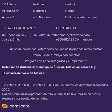
TV Azteca
Noticias
a más +
Azteca UNO
Deportes
Videos
Azteca 7
adn Noticias
TV Azteca Internacional
TV AZTECA JUAREZ
CONTACTO
Av. Tecnológico 2115, San Pedro, 32520
contacto@tvazteca.com
Juárez, Chih.
6565411278 | Conmutador
Aviso de privacidad
Preferencias de Cookies
Derechos
Inversionistas
Promo Espacio
Trabaja con nosotros
Programa de ética, integridad y cumplimiento
Defensor de Audiencias y Código de Ética de Televisión Azteca III y
Televisora del Valle de México
TV Azteca, M.R. & ©, TV Azteca, S.A.B. de C.V. Todos los derechos reservados,
2025.
Queda prohibida la reproducción total o parcial sin la autorización previa,
expresa y por escrito de su titular.