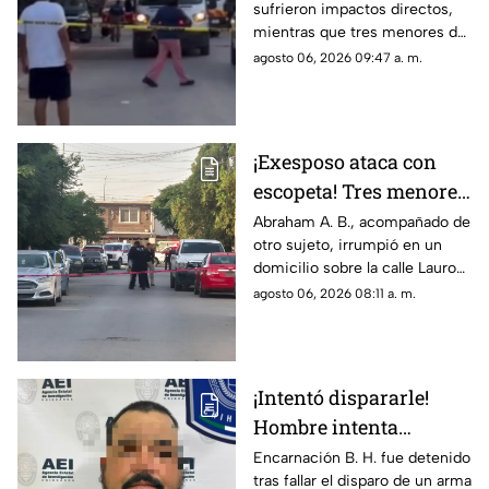
sufrieron impactos directos,
adolescente entre los
mientras que tres menores de
heridos de gravedad en
14, 11 y 9 años resultaron
agosto 06, 2026 09:47 a. m.
el ataque de esta
heridos por esquirlas;
mañana
autoridades buscan a Abraham
B., quien cuenta con
antecedentes de agresión
¡Exesposo ataca con
familiar.
escopeta! Tres menores
y una pareja resultan
Abraham A. B., acompañado de
otro sujeto, irrumpió en un
gravemente heridos en
domicilio sobre la calle Lauro
Ciudad Juárez
de Uranga; paramédicos
agosto 06, 2026 08:11 a. m.
atendieron a las cinco víctimas
por heridas de esquirlas.
¡Intentó dispararle!
Hombre intenta
asesinar a su esposa y
Encarnación B. H. fue detenido
tras fallar el disparo de un arma
la asfixia en