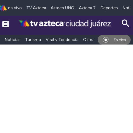
en vivo
TV Azteca
Azteca UNO
Azteca 7
Deportes
Notic
Noticias
Turismo
Viral y Tendencia
Clima
Deportes
Espec
En Vivo