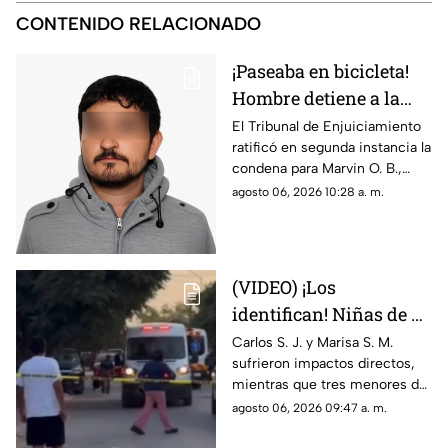
CONTENIDO RELACIONADO
¡Paseaba en bicicleta!
Hombre detiene a la
fuerza a menor de 12
El Tribunal de Enjuiciamiento
ratificó en segunda instancia la
años y lo viola en
condena para Marvin O. B.,
Chihuahua; así logró
quien agredió a un niño de 12
agosto 06, 2026 10:28 a. m.
escapar
años en 2024; el tribunal
desechó la apelación
presentada por la defensa
(VIDEO) ¡Los
identifican! Niñas de 9
y 11 años y un
Carlos S. J. y Marisa S. M.
sufrieron impactos directos,
adolescente entre los
mientras que tres menores de
heridos de gravedad en
14, 11 y 9 años resultaron
agosto 06, 2026 09:47 a. m.
el ataque de esta
heridos por esquirlas;
autoridades buscan a Abraham