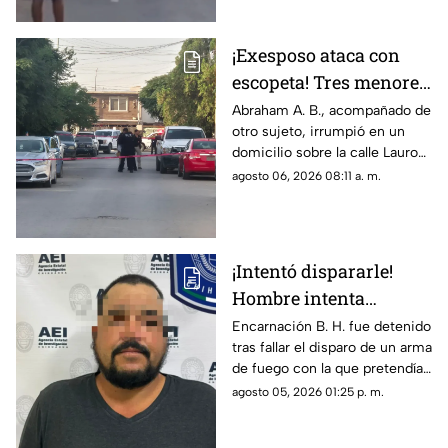
mañana
B., quien cuenta con
antecedentes de agresión
¡Exesposo ataca con
familiar.
escopeta! Tres menores
y una pareja resultan
Abraham A. B., acompañado de
otro sujeto, irrumpió en un
gravemente heridos en
domicilio sobre la calle Lauro
Ciudad Juárez
de Uranga; paramédicos
agosto 06, 2026 08:11 a. m.
atendieron a las cinco víctimas
por heridas de esquirlas.
¡Intentó dispararle!
Hombre intenta
asesinar a su esposa y
Encarnación B. H. fue detenido
tras fallar el disparo de un arma
la asfixia en
de fuego con la que pretendía
Chihuahua
privar de la vida a su pareja en
agosto 05, 2026 01:25 p. m.
el Rancho Los Mexicanos