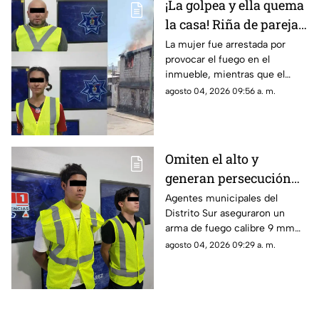
¡La golpea y ella quema
la casa! Riña de pareja
termina en incendio
La mujer fue arrestada por
provocar el fuego en el
total de vivienda en
inmueble, mientras que el
Ciudad Juárez
hombre fue detenido por
agosto 04, 2026 09:56 a. m.
violencia familiar tras agredirla
físicamente durante una
discusión.
Omiten el alto y
generan persecución
en Ciudad Juárez; tres
Agentes municipales del
Distrito Sur aseguraron un
son menores de edad
arma de fuego calibre 9 mm
luego de frenar la huida de un
agosto 04, 2026 09:29 a. m.
automóvil en la calle Agamis.