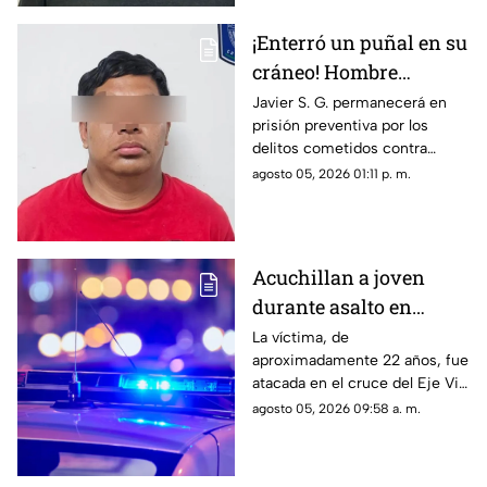
¡Enterró un puñal en su
cráneo! Hombre
secuestra y tortura
Javier S. G. permanecerá en
prisión preventiva por los
atrozmente a cuatro;
delitos cometidos contra
asesinan a uno en
cuatro personas en diciembre
agosto 05, 2026 01:11 p. m.
Riberas del Bravo
de 2025; una de las víctimas
perdió la vida a causa de la
agresión directa en la cabeza
Acuchillan a joven
durante asalto en
estación de transporte
La víctima, de
aproximadamente 22 años, fue
público en Eje Vial
atacada en el cruce del Eje Vial
Juan Gabriel y calzada
agosto 05, 2026 09:58 a. m.
Sanders; paramédicos lo
trasladaron de emergencia a
un hospital