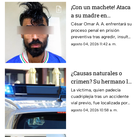
¡Con un machete! Ataca
a su madre en
Chihuahua; la amenazó
César Omar A. A. enfrentará su
proceso penal en prisión
por no despertarlo para
preventiva tras agredir, insultar
ir a trabajar
y amenazar de muerte a su
agosto 04, 2026 11:42 a. m.
progenitora en la colonia
Héroes de la Revolución de
Parral, Chihuahua
¿Causas naturales o
crimen? Su hermano la
encuentra MUERTA,
La víctima, quien padecía
cuadriplejía tras un accidente
pero la postura de su
vial previo, fue localizada por
cuerpo desata
su hermano; las autoridades
agosto 04, 2026 10:58 a. m.
sospechas
descartarán si se trató de una
causa natural o un hecho
delictivo