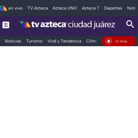
en vivo
TV Azteca
Azteca UNO
Azteca 7
Deportes
Notic
Noticias
Turismo
Viral y Tendencia
Clima
Deportes
Espec
En Vivo