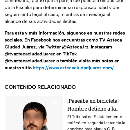
clandestino, por lo que la pareja fue puesta a disposición
de la Fiscalía para determinar su responsabilidad y dar
seguimiento legal al caso, mientras se investiga el
alcance de sus actividades ilícitas.
Para esta y más información, síguenos en nuestras redes
sociales. En Facebook nos encuentras como TV Azteca
Ciudad Juárez, vía Twitter @AztecaJrz. Instagram
@tvaztecaciudadjuarez en TikTok
@tvaztecaciudadjuarez o también visita más notas en
nuestro sitio
https://www.aztecaciudadjuarez.com/
CONTENIDO RELACIONADO
¡Paseaba en bicicleta!
Hombre detiene a la
fuerza a menor de 12
El Tribunal de Enjuiciamiento
ratificó en segunda instancia la
años y lo viola en
condena para Marvin O. B.,