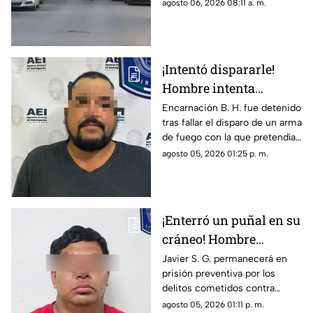
de Uranga; paramédicos
agosto 06, 2026 08:11 a. m.
atendieron a las cinco víctimas
por heridas de esquirlas.
¡Intentó dispararle!
Hombre intenta
asesinar a su esposa y
Encarnación B. H. fue detenido
tras fallar el disparo de un arma
la asfixia en
de fuego con la que pretendía
Chihuahua
privar de la vida a su pareja en
agosto 05, 2026 01:25 p. m.
el Rancho Los Mexicanos
¡Enterró un puñal en su
cráneo! Hombre
secuestra y tortura
Javier S. G. permanecerá en
prisión preventiva por los
atrozmente a cuatro;
delitos cometidos contra
asesinan a uno en
cuatro personas en diciembre
agosto 05, 2026 01:11 p. m.