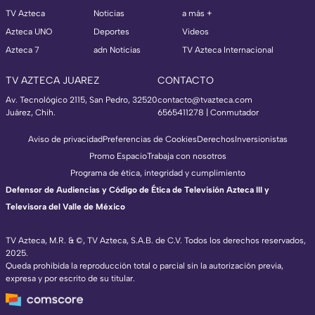
TV Azteca
Noticias
a más +
Azteca UNO
Deportes
Videos
Azteca 7
adn Noticias
TV Azteca Internacional
TV AZTECA JUAREZ
CONTACTO
Av. Tecnológico 2115, San Pedro, 32520
contacto@tvazteca.com
Juárez, Chih.
6565411278 | Conmutador
Aviso de privacidad
Preferencias de Cookies
Derechos
Inversionistas
Promo Espacio
Trabaja con nosotros
Programa de ética, integridad y cumplimiento
Defensor de Audiencias y Código de Ética de Televisión Azteca III y
Televisora del Valle de México
TV Azteca, M.R. & ©, TV Azteca, S.A.B. de C.V. Todos los derechos reservados,
2025.
Queda prohibida la reproducción total o parcial sin la autorización previa,
expresa y por escrito de su titular.