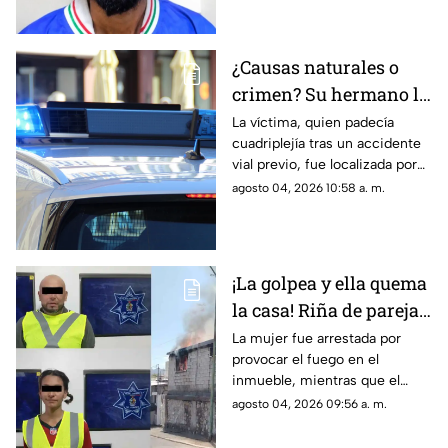
Héroes de la Revolución de
Parral, Chihuahua
¿Causas naturales o
crimen? Su hermano la
encuentra MUERTA,
La víctima, quien padecía
cuadriplejía tras un accidente
pero la postura de su
vial previo, fue localizada por
cuerpo desata
su hermano; las autoridades
agosto 04, 2026 10:58 a. m.
sospechas
descartarán si se trató de una
causa natural o un hecho
delictivo
¡La golpea y ella quema
la casa! Riña de pareja
termina en incendio
La mujer fue arrestada por
provocar el fuego en el
total de vivienda en
inmueble, mientras que el
Ciudad Juárez
hombre fue detenido por
agosto 04, 2026 09:56 a. m.
violencia familiar tras agredirla
físicamente durante una