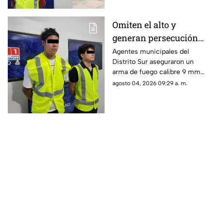
discusión.
Omiten el alto y
generan persecución
en Ciudad Juárez; tres
Agentes municipales del
Distrito Sur aseguraron un
son menores de edad
arma de fuego calibre 9 mm
luego de frenar la huida de un
agosto 04, 2026 09:29 a. m.
automóvil en la calle Agamis.