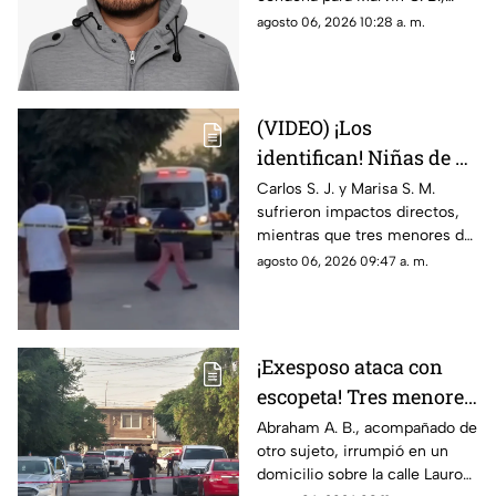
Chihuahua; así logró
quien agredió a un niño de 12
agosto 06, 2026 10:28 a. m.
escapar
años en 2024; el tribunal
desechó la apelación
presentada por la defensa
(VIDEO) ¡Los
identifican! Niñas de 9
y 11 años y un
Carlos S. J. y Marisa S. M.
sufrieron impactos directos,
adolescente entre los
mientras que tres menores de
heridos de gravedad en
14, 11 y 9 años resultaron
agosto 06, 2026 09:47 a. m.
el ataque de esta
heridos por esquirlas;
mañana
autoridades buscan a Abraham
B., quien cuenta con
antecedentes de agresión
¡Exesposo ataca con
familiar.
escopeta! Tres menores
y una pareja resultan
Abraham A. B., acompañado de
otro sujeto, irrumpió en un
gravemente heridos en
domicilio sobre la calle Lauro
Ciudad Juárez