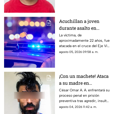
Riberas del Bravo
de 2025; una de las víctimas
perdió la vida a causa de la
agresión directa en la cabeza
Acuchillan a joven
durante asalto en
estación de transporte
La víctima, de
aproximadamente 22 años, fue
público en Eje Vial
atacada en el cruce del Eje Vial
Juan Gabriel y calzada
agosto 05, 2026 09:58 a. m.
Sanders; paramédicos lo
trasladaron de emergencia a
un hospital
¡Con un machete! Ataca
a su madre en
Chihuahua; la amenazó
César Omar A. A. enfrentará su
proceso penal en prisión
por no despertarlo para
preventiva tras agredir, insultar
ir a trabajar
y amenazar de muerte a su
agosto 04, 2026 11:42 a. m.
progenitora en la colonia