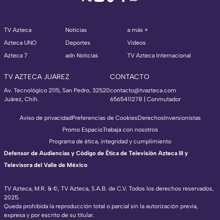
TV Azteca
Noticias
a más +
Azteca UNO
Deportes
Videos
Azteca 7
adn Noticias
TV Azteca Internacional
TV AZTECA JUAREZ
CONTACTO
Av. Tecnológico 2115, San Pedro, 32520
contacto@tvazteca.com
Juárez, Chih.
6565411278 | Conmutador
Aviso de privacidad
Preferencias de Cookies
Derechos
Inversionistas
Promo Espacio
Trabaja con nosotros
Programa de ética, integridad y cumplimiento
Defensor de Audiencias y Código de Ética de Televisión Azteca III y
Televisora del Valle de México
TV Azteca, M.R. & ©, TV Azteca, S.A.B. de C.V. Todos los derechos reservados,
2025.
Queda prohibida la reproducción total o parcial sin la autorización previa,
expresa y por escrito de su titular.