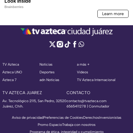
TV Azteca
Noticias
a más +
Azteca UNO
Deportes
Videos
Azteca 7
adn Noticias
TV Azteca Internacional
TV AZTECA JUAREZ
CONTACTO
Av. Tecnológico 2115, San Pedro, 32520
contacto@tvazteca.com
Juárez, Chih.
6565411278 | Conmutador
Aviso de privacidad
Preferencias de Cookies
Derechos
Inversionistas
Promo Espacio
Trabaja con nosotros
Programa de ética, integridad y cumplimiento