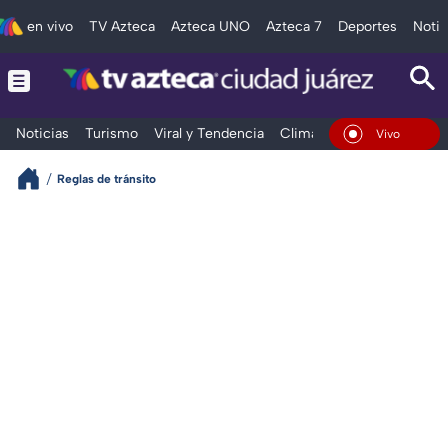
en vivo
TV Azteca
Azteca UNO
Azteca 7
Deportes
Notic
Noticias
Turismo
Viral y Tendencia
Clima
Deportes
Espec
En Vivo
Reglas de tránsito