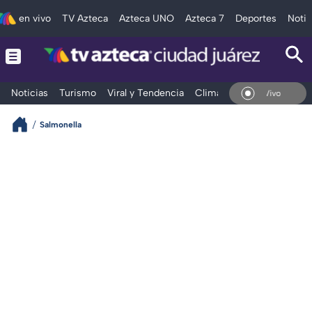
en vivo
TV Azteca
Azteca UNO
Azteca 7
Deportes
Notic
Noticias
Turismo
Viral y Tendencia
Clima
Deportes
Espec
En Vivo
Salmonella