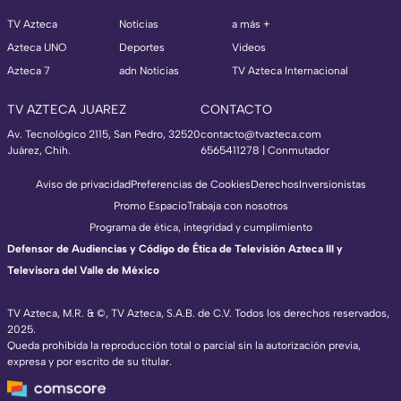
TV Azteca
Noticias
a más +
Azteca UNO
Deportes
Videos
Azteca 7
adn Noticias
TV Azteca Internacional
TV AZTECA JUAREZ
CONTACTO
Av. Tecnológico 2115, San Pedro, 32520
contacto@tvazteca.com
Juárez, Chih.
6565411278 | Conmutador
Aviso de privacidad
Preferencias de Cookies
Derechos
Inversionistas
Promo Espacio
Trabaja con nosotros
Programa de ética, integridad y cumplimiento
Defensor de Audiencias y Código de Ética de Televisión Azteca III y
Televisora del Valle de México
TV Azteca, M.R. & ©, TV Azteca, S.A.B. de C.V. Todos los derechos reservados,
2025.
Queda prohibida la reproducción total o parcial sin la autorización previa,
expresa y por escrito de su titular.