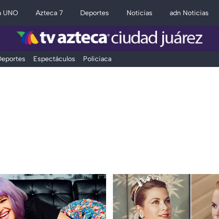
a UNO
Azteca 7
Deportes
Noticias
adn Noticias
eportes
Espectáculos
Policiaca