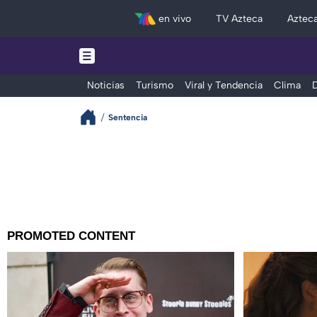
en vivo
TV Azteca
Aztec
Noticias
Turismo
Viral y Tendencia
Clima
D
Sentencia