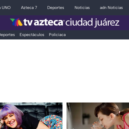
a UNO
Azteca 7
Deportes
Noticias
adn Noticias
eportes
Espectáculos
Policiaca