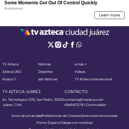
TV Azteca
Noticias
a más +
Azteca UNO
Deportes
Videos
Azteca 7
adn Noticias
TV Azteca Internacional
TV AZTECA JUAREZ
CONTACTO
Av. Tecnológico 2115, San Pedro, 32520
contacto@tvazteca.com
Juárez, Chih.
6565411278 | Conmutador
Aviso de privacidad
Preferencias de Cookies
Derechos
Inversionistas
Promo Espacio
Trabaja con nosotros