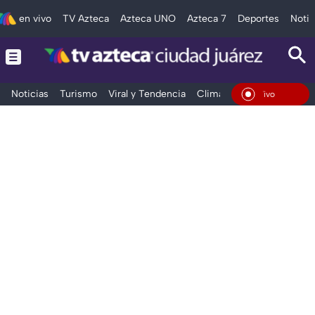
en vivo
TV Azteca
Azteca UNO
Azteca 7
Deportes
Notic
Noticias
Turismo
Viral y Tendencia
Clima
Deportes
Espec
En Vivo