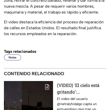
zona, retirar el concreto dañado, rellenar y dar forma a la
nueva mezcla. A pesar de requerir varios hombres,
maquinaria y material, el trabajo es rápido y eficiente.
El video destaca la eficiencia del proceso de reparación
de calles en Estados Unidos. El resultado final justifica
los recursos empleados en la reparación.
Tags relacionados
Notas
CONTENIDO RELACIONADO
(VIDEO) 'El cielo está
gritando':
Impresionante sonido
El video del usuario
@netralyhidalgo capta un
durante un trueno en
estruendoso rayo tras un