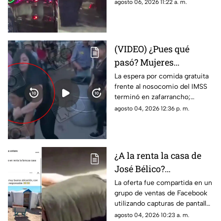
intervenir un agente de CBP
agosto 06, 2026 11:22 a. m.
Juárez
para despertarlo y liberar el
flujo vehicular
(VIDEO) ¿Pues qué
pasó? Mujeres
protagonizan peculiar
La espera por comida gratuita
frente al nosocomio del IMSS
riña con jalones de
terminó en zafarrancho;
cabello en fila de
testigos tuvieron que
agosto 04, 2026 12:36 p. m.
burritos y desatan
intervenir para separar a las
comentarios en redes
involucradas.
¿A la renta la casa de
José Bélico?
Publicación en redes
La oferta fue compartida en un
grupo de ventas de Facebook
desata diversas
utilizando capturas de pantalla
opiniones en Ciudad
tomadas del canal Unique
agosto 04, 2026 10:23 a. m.