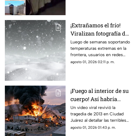
Juárez
Hunter, desatando cientos de
burlas entre usuarios locales.
¡Extrañamos el frío!
Viralizan fotografía del
Cerro de la Biblia con
Luego de semanas soportando
temperaturas extremas en la
nieve tras días con más
frontera, usuarios en redes
de 40 grados en Juárez
sociales añoran las nevadas de
agosto 01, 2026 02:11 p. m.
invierno mientras esperan el
descenso del termómetro
¡Fuego al interior de su
cuerpo! Así habría
muerto una de las
Un video viral revivió la
tragedia de 2013 en Ciudad
víctimas de la
Juárez al detallar las terribles
explosión de una
quemaduras internas que
agosto 01, 2026 01:43 p. m.
maquiladora en Ciudad
sufrió un trabajador tras la falla