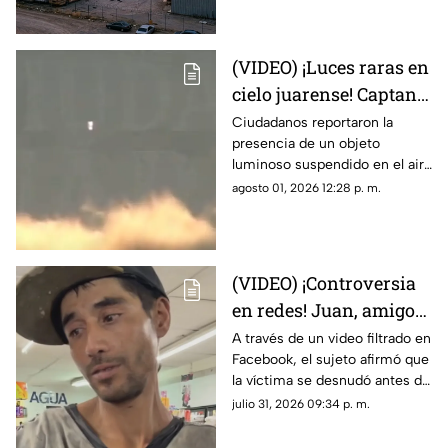
Juárez
en las calderas de la
maquiladora
(VIDEO) ¡Luces raras en
cielo juarense! Captan
luz de extraña forma
Ciudadanos reportaron la
presencia de un objeto
que asemeja un OVNI
luminoso suspendido en el aire
que no coincidía con drones ni
agosto 01, 2026 12:28 p. m.
aeronaves convencionales,
desatando teorías sobre un
fenómeno OVNI.
(VIDEO) ¡Controversia
en redes! Juan, amigo
de José Bélico, habría
A través de un video filtrado en
Facebook, el sujeto afirmó que
movido un cadáver que
la víctima se desnudó antes de
cayó en su dique
caer y justificó haber movido
julio 31, 2026 09:34 p. m.
el cadáver para evitar que lo
alcanzara el agua.