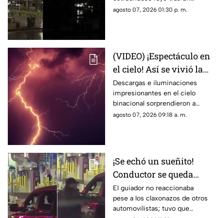
Ciudad Juárez causa
momento de calma,
agosto 07, 2026 01:30 p. m.
asombro
generando miles de
reacciones en redes sociales
(VIDEO) ¡Espectáculo en
el cielo! Así se vivió la
tormenta eléctrica de
Descargas e iluminaciones
impresionantes en el cielo
este jueves en Ciudad
binacional sorprendieron a
Juárez
residentes de Ciudad Juárez y
agosto 07, 2026 09:18 a. m.
El Paso durante la noche del
jueves.
¡Se echó un sueñito!
Conductor se queda
dormido en la fila del
El guiador no reaccionaba
pese a los claxonazos de otros
puente libre y se
automovilistas; tuvo que
viraliza en Ciudad