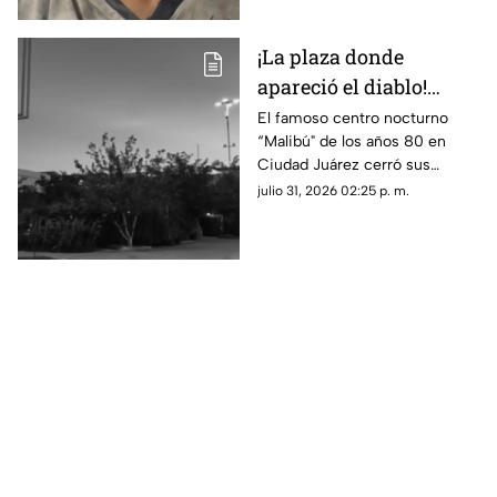
¡La plaza donde
apareció el diablo!
Aseguran que hombre
El famoso centro nocturno
“Malibú" de los años 80 en
con patas de cabra se
Ciudad Juárez cerró sus
apareció en lo que hoy
puertas tras una terrorífica
julio 31, 2026 02:25 p. m.
es conocida tienda en
aparición y un incendio
Juárez
posterior; hoy el sitio alberga la
plaza de Soriana San Lorenzo