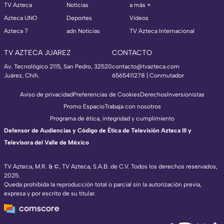
TV Azteca
Noticias
a más +
Azteca UNO
Deportes
Videos
Azteca 7
adn Noticias
TV Azteca Internacional
TV AZTECA JUAREZ
CONTACTO
Av. Tecnológico 2115, San Pedro, 32520
contacto@tvazteca.com
Juárez, Chih.
6565411278 | Conmutador
Aviso de privacidad
Preferencias de Cookies
Derechos
Inversionistas
Promo Espacio
Trabaja con nosotros
Programa de ética, integridad y cumplimiento
Defensor de Audiencias y Código de Ética de Televisión Azteca III y
Televisora del Valle de México
TV Azteca, M.R. & ©, TV Azteca, S.A.B. de C.V. Todos los derechos reservados,
2025.
Queda prohibida la reproducción total o parcial sin la autorización previa,
expresa y por escrito de su titular.