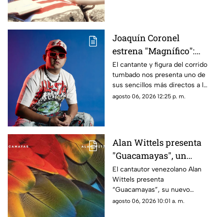
cantautora evoca la nostalgia y
explora la identidad, el sentido
de pertenencia y el valor de
regresar a los lugares y
Joaquín Coronel
personas que nos formaron
estrena "Magnífico":
cuando el amor se
El cantante y figura del corrido
tumbado nos presenta uno de
vuelve dulce venganza
sus sencillos más directos a la
fecha, pues amparado por su
agosto 06, 2026 12:25 p. m.
fiel estilo, celebra el fin de una
relación tóxica con mucha
actitud, ironía y ganas de
volver a disfrutar la vida sin
Alan Wittels presenta
importar lo que digan los
"Guacamayas", un
demás
homenaje musical a la
El cantautor venezolano Alan
Wittels presenta
identidad, las nostalgia
“Guacamayas”, su nuevo
y el sentido de
sencillo disponible a partir del
agosto 06, 2026 10:01 a. m.
pertenencia
hoy, 30 de julio, una canción