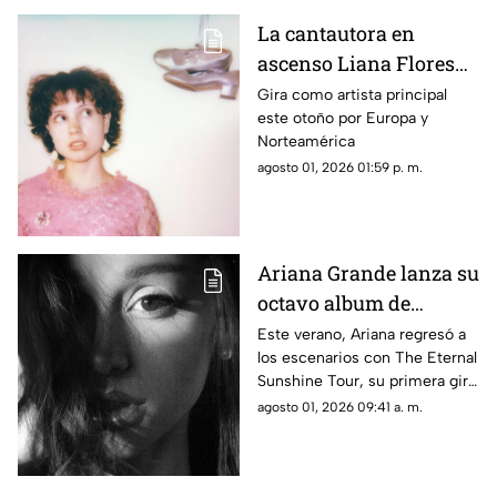
La cantautora en
ascenso Liana Flores
anuncia su nuevo EP
Gira como artista principal
este otoño por Europa y
'And So It Goes'
Norteamérica
agosto 01, 2026 01:59 p. m.
Ariana Grande lanza su
octavo album de
estudio "Petal" ya
Este verano, Ariana regresó a
los escenarios con The Eternal
disponible
Sunshine Tour, su primera gira
mundial en más de siete años.
agosto 01, 2026 09:41 a. m.