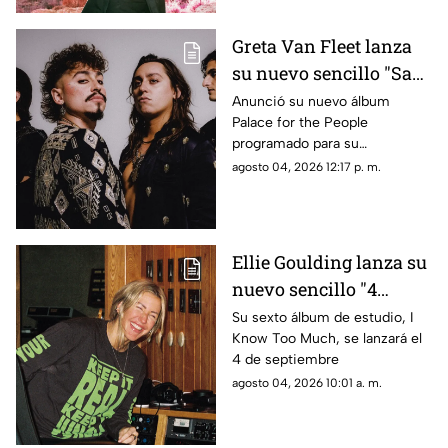
nuevo universo conceptual.
Greta Van Fleet lanza
su nuevo sencillo "Saw
you stand"
Anunció su nuevo álbum
Palace for the People
programado para su
lanzamiento el 9 de octubre
agosto 04, 2026 12:17 p. m.
Ellie Goulding lanza su
nuevo sencillo "4
seasons"
Su sexto álbum de estudio, I
Know Too Much, se lanzará el
4 de septiembre
agosto 04, 2026 10:01 a. m.