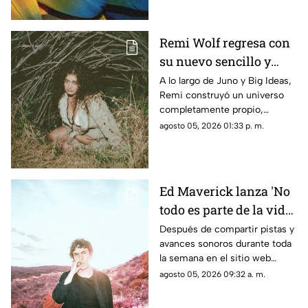
que encuentra el punto de
encuentro entre la identidad
cultural, la migración y los
Remi Wolf regresa con
vínculos emocionales que nos
su nuevo sencillo y
conectan con el lugar al que
llamamos hogar.
video 'Twiggy'
A lo largo de Juno y Big Ideas,
Remi construyó un universo
completamente propio,
convirtiéndose en el proceso
agosto 05, 2026 01:33 p. m.
en una de las voces creativas
más queridas e impredecibles
de la música contemporánea.
Ed Maverick lanza 'No
todo es parte de la vida',
el primero de dos
Después de compartir pistas y
avances sonoros durante toda
nuevos sencillos a
la semana en el sitio web
estrenarse
esrutayerma.com, Ed Maverick
agosto 05, 2026 09:32 a. m.
recibe el día con una nueva
canción que nos adentra en un