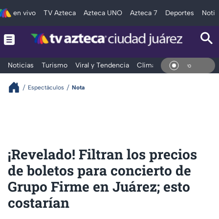
en vivo
TV Azteca
Azteca UNO
Azteca 7
Deportes
Notic
Noticias
Turismo
Viral y Tendencia
Clima
Deportes
Espec
En Vi
Espectáculos
Nota
¡Revelado! Filtran los precios
de boletos para concierto de
Grupo Firme en Juárez; esto
costarían