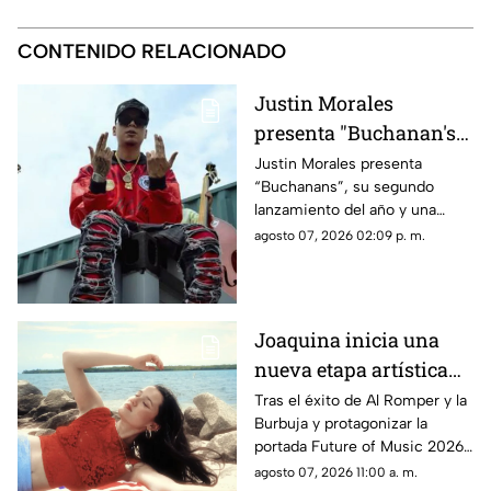
CONTENIDO RELACIONADO
Justin Morales
presenta "Buchanan's",
el corrido que sus fans
Justin Morales presenta
“Buchanans”, su segundo
esperaban desde hace
lanzamiento del año y una
dos años
composición de su autoría que
agosto 07, 2026 02:09 p. m.
llega tras dos años de
expectativa por parte de sus
seguidores, quienes esperaban
el estreno completo desde que
Joaquina inicia una
el artista compartió un primer
nueva etapa artística
adelanto en redes sociales.
con 'Verano en la
Tras el éxito de Al Romper y la
Burbuja y protagonizar la
Ciudad'
portada Future of Music 2026,
de Rolling Stone en español, la
agosto 07, 2026 11:00 a. m.