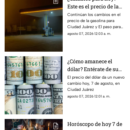
Este es el precio de la
gasolina para Ciudad
Continúan los cambios en el
precio de la gasolina para
Juárez y El Paso
Ciudad Juárez y El paso para
hoy, 7 de agosto
agosto 07, 2026 12:03 a. m.
¿Cómo amanece el
dólar? Entérate de su
precio hoy, 7 de agosto,
El precio del dólar da un nuevo
cambio hoy, 7 de agosto, en
en Ciudad Juárez
Ciudad Juárez
agosto 07, 2026 12:01 a. m.
Horóscopo de hoy 7 de