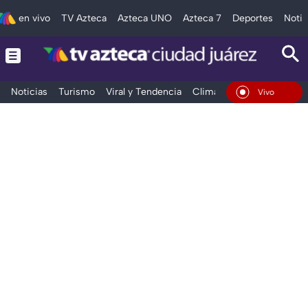
en vivo
TV Azteca
Azteca UNO
Azteca 7
Deportes
Notic
Noticias
Turismo
Viral y Tendencia
Clima
Deportes
Espec
En Vivo