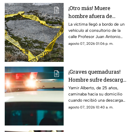
¡Otro más! Muere
hombre afuera de
farmacia tras sufrir
La víctima llegó a bordo de un
vehículo al consultorio de la
una descarga eléctrica
calle Profesor Juan Antonio
en Ciudad Juárez
Pedroza para pedir auxilio,
agosto 07, 2026 01:06 p. m.
pero el médico confirmó que
ya no contaba con signos
vitales
¡Graves quemaduras!
Hombre sufre descarga
eléctrica por pisar
Yamir Alberto, de 25 años,
caminaba hacia su domicilio
cable expuesto en
cuando recibió una descarga
banqueta de Ciudad
eléctrica; fue trasladado de
agosto 07, 2026 10:40 a. m.
Juárez
urgencia al Hospital General
con lesiones de segundo y
tercer grado