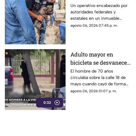
sobre el hallazgo de un
Un operativo encabezado por
autoridades federales y
lagarto y un tigre de
estatales en un inmueble
bengala en un
habilitado como autolavado en
agosto 06, 2026 07:45 p. m.
autolavado de Juárez
Ciudad Juárez dejó como
saldo el aseguramiento de un
tigre de bengala, un cocodrilo
y cinco perros.
Adulto mayor en
bicicleta se desvanece y
pierde la vida en la
El hombre de 70 años
circulaba sobre la calle 18 de
colonia Lucio Cabañas
mayo cuando cayó de forma
repentina; paramédicos
agosto 06, 2026 01:07 p. m.
acudieron al lugar pero ya no
0:32
contaba con signos vitales.