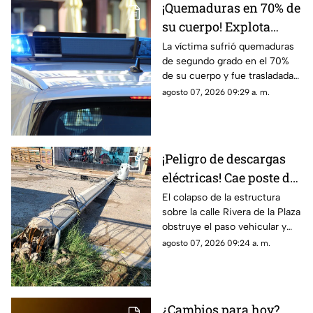
¡Quemaduras en 70% de
su cuerpo! Explota
tanque de gas en
La víctima sufrió quemaduras
de segundo grado en el 70%
Parajes del Sur y deja a
de su cuerpo y fue trasladada
una persona grave
de urgencia al Hospital General
agosto 07, 2026 09:29 a. m.
de Ciudad Juárez.
¡Peligro de descargas
eléctricas! Cae poste de
concreto tras
El colapso de la estructura
sobre la calle Rivera de la Plaza
TORMENTAS y bloquea
obstruye el paso vehicular y
calles en Ciudad Juárez
mantiene en alerta a los
agosto 07, 2026 09:24 a. m.
vecinos por riesgo de
descargas eléctricas
¿Cambios para hoy?