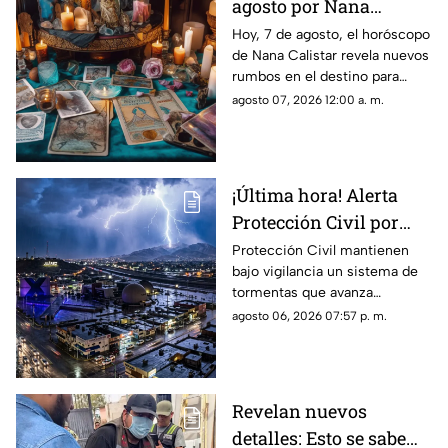
agosto por Nana
Calistar: Este será tu
Hoy, 7 de agosto, el horóscopo
de Nana Calistar revela nuevos
mejor beneficio
rumbos en el destino para
estos signos
agosto 07, 2026 12:00 a. m.
¡Última hora! Alerta
Protección Civil por
tormenta que se acerca
Protección Civil mantienen
bajo vigilancia un sistema de
a Ciudad Juárez y El
tormentas que avanza
Paso: piden extremar
lentamente hacia el suroeste y
agosto 06, 2026 07:57 p. m.
precauciones
que, de conservar su
intensidad y trayectoria, podría
ingresar a Ciudad Juárez
durante las próximas horas.
Revelan nuevos
detalles: Esto se sabe