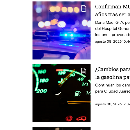
Confirman MU
años tras ser 
Juárez
Dana Mael G. A. per
del Hospital Gener
lesiones provocada
agosto 08, 2026 10:46
¿Cambios para 
la gasolina pa
Paso
Continúan los camb
para Ciudad Juárez
agosto 08, 2026 12:04