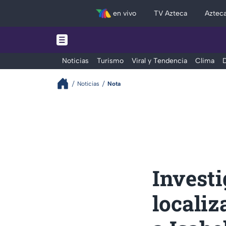
en vivo
TV Azteca
Aztec
Noticias
Turismo
Viral y Tendencia
Clima
D
Noticias
Nota
Investi
localiz