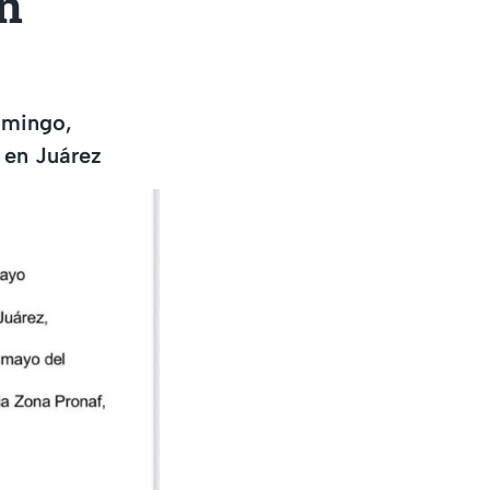
en
omingo,
a en Juárez