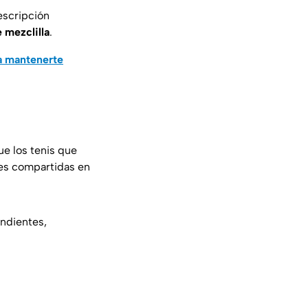
descripción
 mezclilla
.
a mantenerte
e los tenis que
s compartidas en
ondientes,