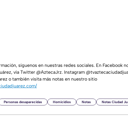
ormación, síguenos en nuestras redes sociales. En Facebook 
uárez, vía Twitter @AztecaJrz. Instagram @tvaztecaciudadjua
ez o también visita más notas en nuestro sitio
ciudadjuarez.com/
Personas desaparecidas
Homicidios
Notas
Notas Ciudad Ju