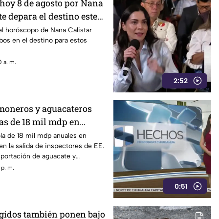
hoy 8 de agosto por Nana
te depara el destino este
el horóscopo de Nana Calistar
os en el destino para estos
 a. m.
2:52
imoneros y aguacateros
as de 18 mil mdp en
ola de 18 mil mdp anuales en
n la salida de inspectores de EE.
xportación de aguacate y
s pérdidas
 p. m.
0:51
egidos también ponen bajo