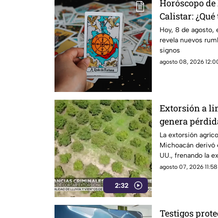
Horóscopo de 
Calistar: ¿Qué 
sábado?
Hoy, 8 de agosto, 
revela nuevos rumb
signos
agosto 08, 2026 12:00
Extorsión a l
genera pérdid
Michoacán
La extorsión agríc
Michoacán derivó e
UU., frenando la e
provocando severa
agosto 07, 2026 11:58
2:32
Testigos prot