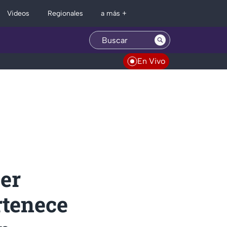
Regionales
Videos
a más +
En Vivo
jer
rtenece