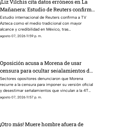
¡Liz Vilchis cita datos erróneos en La
Mañanera: Estudio de Reuters confirma
liderazgo de TV Azteca en alcance y
Estudio internacional de Reuters confirma a TV
Azteca como el medio tradicional con mayor
credibilidad
alcance y credibilidad en México, tras
inconsistencias en La Mañanera
agosto 07, 2026 11:59 p. m.
Oposición acusa a Morena de usar
censura para ocultar seńalamientos de
narcopolítica
Sectores opositores denunciaron que Morena
recurre a la censura para imponer su versión oficial
y desestimar señalamientos que vinculan a la 4T
con la narcopolítica.
agosto 07, 2026 11:57 p. m.
¡Otro más! Muere hombre afuera de