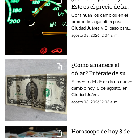
Este es el precio de la
gasolina para Ciudad
Continúan los cambios en el
precio de la gasolina para
Juárez y El Paso
Ciudad Juárez y El paso para
hoy, 8 de agosto
agosto 08, 2026 12:04 a. m.
¿Cómo amanece el
dólar? Entérate de su
precio hoy, 8 de agosto,
El precio del dólar da un nuevo
cambio hoy, 8 de agosto, en
en Ciudad Juárez
Ciudad Juárez
agosto 08, 2026 12:03 a. m.
Horóscopo de hoy 8 de