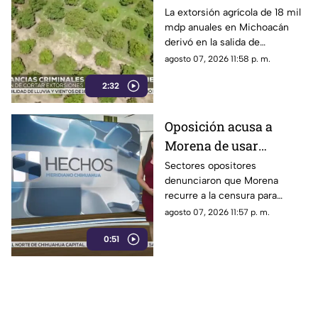
pérdidas de 18 mil mdp
La extorsión agrícola de 18 mil
mdp anuales en Michoacán
en Michoacán
derivó en la salida de
inspectores de EE. UU.,
agosto 07, 2026 11:58 p. m.
frenando la exportación de
2:32
aguacate y provocando
severas pérdidas
Oposición acusa a
Morena de usar
censura para ocultar
Sectores opositores
denunciaron que Morena
seńalamientos de
recurre a la censura para
narcopolítica
imponer su versión oficial y
agosto 07, 2026 11:57 p. m.
desestimar señalamientos que
0:51
vinculan a la 4T con la
narcopolítica.