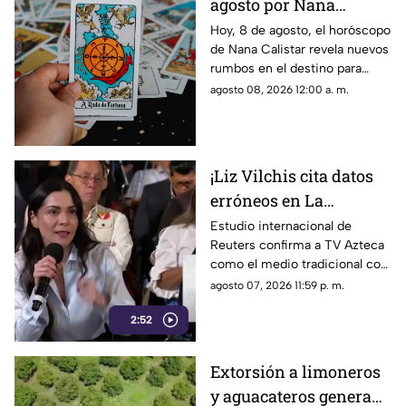
agosto por Nana
Calistar: ¿Qué te depara
Hoy, 8 de agosto, el horóscopo
de Nana Calistar revela nuevos
el destino este sábado?
rumbos en el destino para
estos signos
agosto 08, 2026 12:00 a. m.
¡Liz Vilchis cita datos
erróneos en La
Mañanera: Estudio de
Estudio internacional de
Reuters confirma a TV Azteca
Reuters confirma
como el medio tradicional con
liderazgo de TV Azteca
mayor alcance y credibilidad
agosto 07, 2026 11:59 p. m.
en alcance y
en México, tras
credibilidad
2:52
inconsistencias en La
Mañanera
Extorsión a limoneros
y aguacateros genera