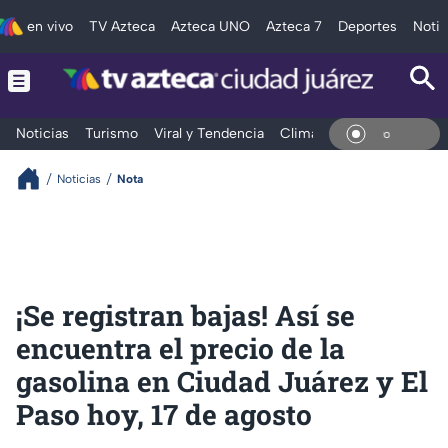
en vivo
TV Azteca
Azteca UNO
Azteca 7
Deportes
Notic
Noticias
Turismo
Viral y Tendencia
Clima
Deportes
Espec
En Vi
Noticias
Nota
¡Se registran bajas! Así se
encuentra el precio de la
gasolina en Ciudad Juárez y El
Paso hoy, 17 de agosto