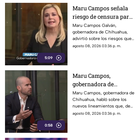
Maru Campos señala
riesgo de censura para
medios y periodistas
Maru Campos Galván,
gobernadora de Chihuahua,
ante nuevos
advirtió sobre los riesgos que
lineamientos de
podrían representar los nuevos
agosto 08, 2026 03:36 p. m.
audiencias
lineamientos para los derechos
5:09
de las audiencias y la libertad
de expresión. Señaló que estas
disposiciones podrían
Maru Campos,
utilizarse para sancionar a
gobernadora de
medios y periodistas críticos.
Chihuahua, advierte
Maru Campos, gobernadora de
Chihuahua, habló sobre los
riesgo para la libertad
nuevos lineamientos que, de
de expresión
acuerdo con su postura,
agosto 08, 2026 03:36 p. m.
podrían representar un riesgo
0:58
para la libertad de expresión y
convertirse en una forma de
censura impulsada desde el