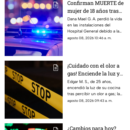
Confirman MUERTE de
Gobierno Federal.
mujer de 18 años tras
ser atropellada en
Dana Mael G. A. perdió la vida
en las instalaciones del
Ciudad Juárez
Hospital General debido a la
gravedad de las lesiones
agosto 08, 2026 10:46 a. m.
provocadas por el fuerte
impacto.
¡Cuidado con el olor a
gas! Enciende la luz y
genera explosión en
Edgar M. S., de 25 años,
encendió la luz de su cocina
vivienda de Ciudad
tras percibir un olor a gas; la
Juárez
chispante detonación le
agosto 08, 2026 09:43 a. m.
provocó quemaduras en el
60% de su cuerpo.
¿Cambios para hoy?