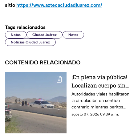
sitio
https://www.aztecaciudadjuarez.com/
Tags relacionados
Notas
Ciudad Juárez
Notas
Noticias Ciudad Juárez
CONTENIDO RELACIONADO
¡En plena vía pública!
Localizan cuerpo sin
vida en Camino Real;
Autoridades viales habilitaron
la circulación en sentido
desvían tráfico
contrario mientras peritos
procesan la escena; solicitan
agosto 07, 2026 09:39 a. m.
extremar precauciones al
transitar por el sector