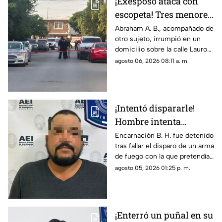
¡Exesposo ataca con
familiar.
escopeta! Tres menores
y una pareja resultan
Abraham A. B., acompañado de
otro sujeto, irrumpió en un
gravemente heridos en
domicilio sobre la calle Lauro
Ciudad Juárez
de Uranga; paramédicos
agosto 06, 2026 08:11 a. m.
atendieron a las cinco víctimas
por heridas de esquirlas.
¡Intentó dispararle!
Hombre intenta
asesinar a su esposa y
Encarnación B. H. fue detenido
tras fallar el disparo de un arma
la asfixia en
de fuego con la que pretendía
Chihuahua
privar de la vida a su pareja en
agosto 05, 2026 01:25 p. m.
el Rancho Los Mexicanos
¡Enterró un puñal en su