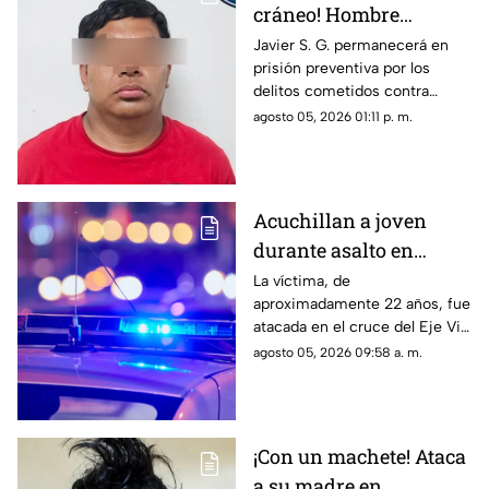
cráneo! Hombre
secuestra y tortura
Javier S. G. permanecerá en
prisión preventiva por los
atrozmente a cuatro;
delitos cometidos contra
asesinan a uno en
cuatro personas en diciembre
agosto 05, 2026 01:11 p. m.
Riberas del Bravo
de 2025; una de las víctimas
perdió la vida a causa de la
agresión directa en la cabeza
Acuchillan a joven
durante asalto en
estación de transporte
La víctima, de
aproximadamente 22 años, fue
público en Eje Vial
atacada en el cruce del Eje Vial
Juan Gabriel y calzada
agosto 05, 2026 09:58 a. m.
Sanders; paramédicos lo
trasladaron de emergencia a
un hospital
¡Con un machete! Ataca
a su madre en