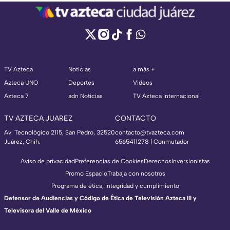
TV Azteca
Noticias
a más +
Azteca UNO
Deportes
Videos
Azteca 7
adn Noticias
TV Azteca Internacional
TV AZTECA JUAREZ
CONTACTO
Av. Tecnológico 2115, San Pedro, 32520
contacto@tvazteca.com
Juárez, Chih.
6565411278 | Conmutador
Aviso de privacidad
Preferencias de Cookies
Derechos
Inversionistas
Promo Espacio
Trabaja con nosotros
Programa de ética, integridad y cumplimiento
Defensor de Audiencias y Código de Ética de Televisión Azteca III y
Televisora del Valle de México