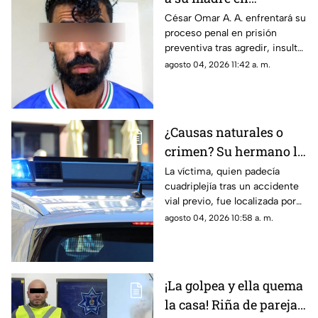
Chihuahua; la amenazó
César Omar A. A. enfrentará su
proceso penal en prisión
por no despertarlo para
preventiva tras agredir, insultar
ir a trabajar
y amenazar de muerte a su
agosto 04, 2026 11:42 a. m.
progenitora en la colonia
Héroes de la Revolución de
Parral, Chihuahua
¿Causas naturales o
crimen? Su hermano la
encuentra MUERTA,
La víctima, quien padecía
cuadriplejía tras un accidente
pero la postura de su
vial previo, fue localizada por
cuerpo desata
su hermano; las autoridades
agosto 04, 2026 10:58 a. m.
sospechas
descartarán si se trató de una
causa natural o un hecho
delictivo
¡La golpea y ella quema
la casa! Riña de pareja