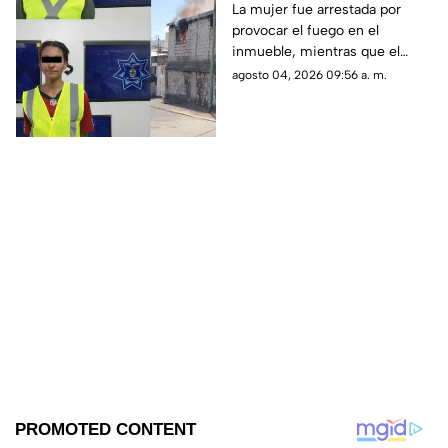
termina en incendio
La mujer fue arrestada por
provocar el fuego en el
total de vivienda en
inmueble, mientras que el
Ciudad Juárez
hombre fue detenido por
agosto 04, 2026 09:56 a. m.
violencia familiar tras agredirla
físicamente durante una
discusión.