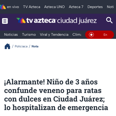
en vivo
TV Azteca
Azteca UNO
Azteca 7
Deportes
Notic
Noticias
Turismo
Viral y Tendencia
Clima
Deportes
Espec
En Vivo
Policiaca
Nota
¡Alarmante! Niño de 3 años
confunde veneno para ratas
con dulces en Ciudad Juárez;
lo hospitalizan de emergencia