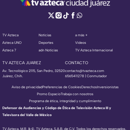
TV Azteca
Noticias
a más +
Azteca UNO
Deportes
Videos
Azteca 7
adn Noticias
TV Azteca Internacional
TV AZTECA JUAREZ
CONTACTO
Av. Tecnológico 2115, San Pedro, 32520
contacto@tvazteca.com
Juárez, Chih.
6565411278 | Conmutador
Aviso de privacidad
Preferencias de Cookies
Derechos
Inversionistas
Promo Espacio
Trabaja con nosotros
Programa de ética, integridad y cumplimiento
Defensor de Audiencias y Código de Ética de Televisión Azteca III y
Televisora del Valle de México
TV Azteca, M.R. & ©, TV Azteca, S.A.B. de C.V. Todos los derechos reservados,