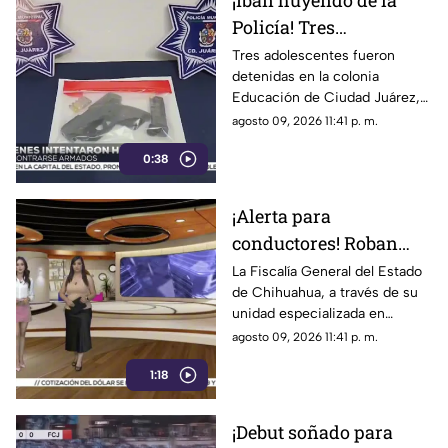
¡Iban huyendo de la
Policía! Tres
adolescentes son
Tres adolescentes fueron
detenidas en la colonia
detenidas en Juárez y
Educación de Ciudad Juárez,
descubren un arma
Chihuahua, luego de
agosto 09, 2026 11:41 p. m.
oculta en la guantera
protagonizar una persecución
0:38
policia
¡Alerta para
conductores! Roban
vehículos en
La Fiscalía General del Estado
de Chihuahua, a través de su
Chihuahua, pero no
unidad especializada en
para quedárselos: este
investigación de robo de
agosto 09, 2026 11:41 p. m.
es su verdadero
vehículos, detectó un nuevo
objetivo
1:18
modus operandi en la capital
de la entidad
¡Debut soñado para