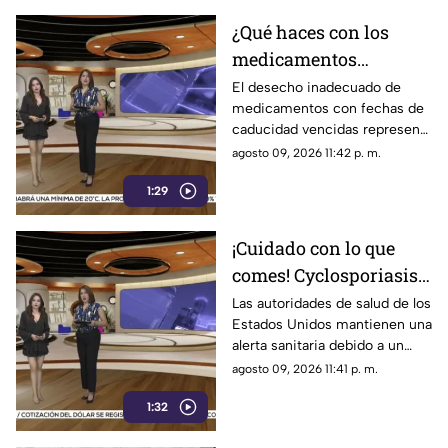
¿Qué haces con los
medicamentos
vencidos? Esta es la
El desecho inadecuado de
medicamentos con fechas de
forma correcta de
caducidad vencidas representa
desecharlos sin poner
un grave riesgo tanto para la
agosto 09, 2026 11:42 p. m.
en riesgo tu salud
salud pública como para el
1:29
medio ambiente
¡Cuidado con lo que
comes! Cyclosporiasis
se extiende por 34
Las autoridades de salud de los
Estados Unidos mantienen una
estados de EU y
alerta sanitaria debido a un
Chihuahua permanece
brote de ciclosporiasis que ya
agosto 09, 2026 11:41 p. m.
bajo vigilancia
se encuentra presente en 34
1:32
estados de la Unión
Americana, según datos de los