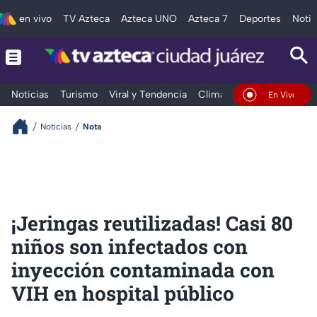
en vivo
TV Azteca
Azteca UNO
Azteca 7
Deportes
Notic
Noticias
Turismo
Viral y Tendencia
Clima
Deportes
Espec
En Vivo
Noticias
Nota
¡Jeringas reutilizadas! Casi 80
niños son infectados con
inyección contaminada con
VIH en hospital público