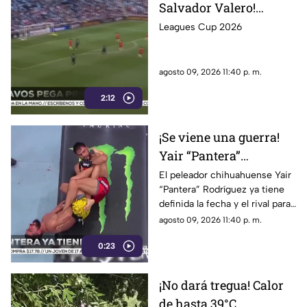
Salvador Valero!
Bravos de Juárez
Leagues Cup 2026
derrotan 2-1 al
Minnesota United en la
agosto 09, 2026 11:40 p. m.
Leagues Cup
2:12
¡Se viene una guerra!
Yair “Pantera”
Rodríguez enfrentará a
El peleador chihuahuense Yair
“Pantera” Rodríguez ya tiene
Jens Silva y buscará
definida la fecha y el rival para
volver por el título de
su esperado regreso al
agosto 09, 2026 11:40 p. m.
UFC
octágono de la UFC
0:23
¡No dará tregua! Calor
de hasta 39°C