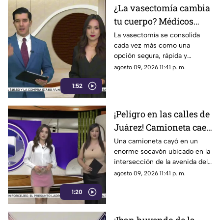
Centros para el Control y
¿La vasectomía cambia
Prevención de Enfermedades
tu cuerpo? Médicos
aclaran qué ocurre
La vasectomía se consolida
cada vez más como una
realmente después de
opción segura, rápida y
realizarse este
responsable para la
agosto 09, 2026 11:41 p. m.
procedimiento
planificación familiar entre los
1:52
hombres, dejando atrás los
tabúes y mitos que rodeaban a
este procedimiento
¡Peligro en las calles de
Juárez! Camioneta cae
en enorme socavón
Una camioneta cayó en un
enorme socavón ubicado en la
tras las lluvias y
intersección de la avenida del
autoridades cierran la
Charro y la avenida de la Raza
agosto 09, 2026 11:41 p. m.
zona
en Ciudad Juárez
1:20