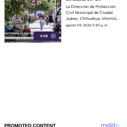
continuará en Ciudad
La Dirección de Protección
Civil Municipal de Ciudad
Juárez y autoridades
Juárez, Chihuahua, informó
piden extremar
que continuarán registrándose
agosto 09, 2026 11:40 p. m.
precauciones
altas temperaturas en la
0:48
región, alcanzando valores de
hasta 39 grados centígrados