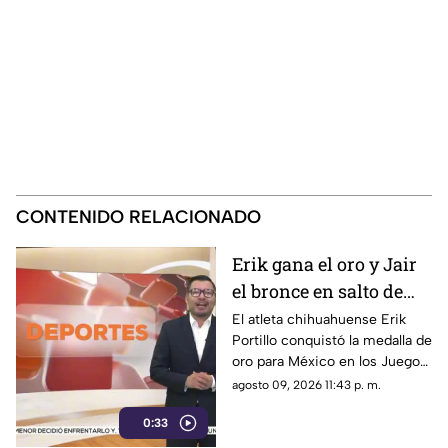
CONTENIDO RELACIONADO
Erik gana el oro y Jair
el bronce en salto de
altura para México:
El atleta chihuahuense Erik
Portillo conquistó la medalla de
¡Los hermanos Portillo
oro para México en los Juegos
hacen historia!
Centroamericanos y del
agosto 09, 2026 11:43 p. m.
Caribe Santo Domingo 2026
0:33
tras imponerse en la prueba de
salto de altura