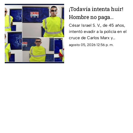
vender el club
¡Todavía intenta huir!
Hombre no paga
pensión alimentaria en
César Israel S. V., de 45 años,
intentó evadir a la policía en el
Ciudad Juárez
cruce de Carlos Marx y
Magneto; al consultar
agosto 05, 2026 12:56 p. m.
Plataforma Juárez, se detectó
una orden de aprehensión
vigente