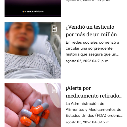
video se vuelve viral
es atropellado por un
montacargas mientras
caminaba por una zona
portuaria.
¿Vendió un testículo
por más de un millón
de pesos? Esta es la
En redes sociales comenzó a
circular una sorprendente
verdad detrás de la
historia que asegura que un
historia que se hizo
joven vendió uno de sus
agosto 05, 2026 04:21 p. m.
viral
testículos a cambio de 1 millón
400 mil pesos, una
publicación que rápidamente
acumuló miles de reacciones,
¡Alerta por
comentarios y compartidos
medicamento retirado!
debido a lo inusual del
supuesto caso.
Sacan del mercado más
La Administración de
Alimentos y Medicamentos de
de 580 mil frascos con
Estados Unidos (FDA) ordenó
pastillas para la
el retiro de más de 580 mil
agosto 05, 2026 04:09 p. m.
presión por posible