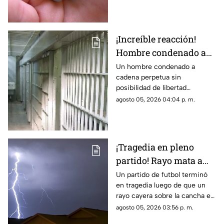
frascos de un medicamento
riesgo de cáncer
utilizado para tratar la presión
arterial, luego de detectar una
impureza química que, con
¡Increíble reacción!
una exposición prolongada,
Hombre condenado a
podría aumentar el riesgo de
desarrollar cáncer.
cadena perpetua rompe
Un hombre condenado a
cadena perpetua sin
en llanto porque nunca
posibilidad de libertad
podrá jugar GTA VI
condicional protagonizó una
agosto 05, 2026 04:04 p. m.
inusual escena durante la
audiencia en la que recibió su
sentencia.
¡Tragedia en pleno
partido! Rayo mata a
futbolista y deja 12
Un partido de futbol terminó
en tragedia luego de que un
heridos (Videos)
rayo cayera sobre la cancha en
medio de una tormenta,
agosto 05, 2026 03:56 p. m.
provocando la muerte de un