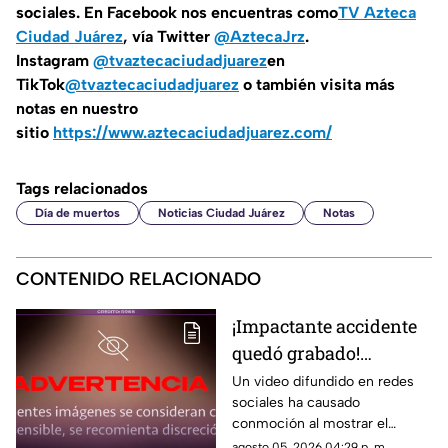
sociales. En Facebook nos encuentras como
TV Azteca
Ciudad Juárez
, vía Twitter
@AztecaJrz
.
Instagram
@tvaztecaciudadjuarez
en
TikTok
@tvaztecaciudadjuarez
o también visita más
notas en nuestro
sitio
https://www.aztecaciudadjuarez.com/
Tags relacionados
Día de muertos
Noticias Ciudad Juárez
Notas
CONTENIDO RELACIONADO
¡Impactante accidente
quedó grabado!
Montacargas atropella
Un video difundido en redes
sociales ha causado
a un trabajador en una
conmoción al mostrar el
zona portuaria y el
momento en que un trabajador
agosto 05, 2026 04:29 p. m.