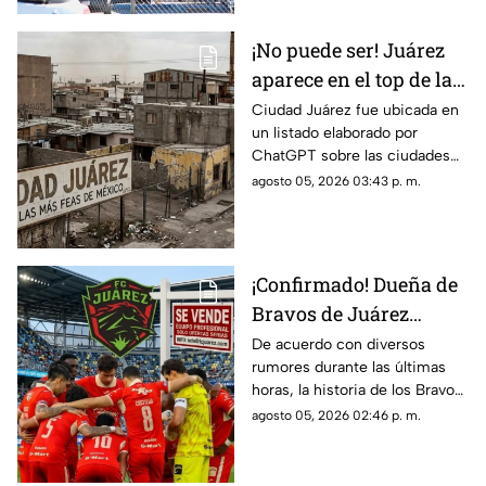
Hospital General, donde
recibía atención médica
¡No puede ser! Juárez
aparece en el top de las
ciudades más feas de
Ciudad Juárez fue ubicada en
un listado elaborado por
todo México según la
ChatGPT sobre las ciudades
IA: te decimos en qué
con la peor percepción
agosto 05, 2026 03:43 p. m.
lugar quedó
estética de México, es decir
de las urbes más feas del país.
¡Confirmado! Dueña de
Bravos de Juárez
aclara si venderá al
De acuerdo con diversos
rumores durante las últimas
equipo; ¿desaparecerán
horas, la historia de los Bravos
como Indios de Juárez?
de Juárez en la frontera estaría
agosto 05, 2026 02:46 p. m.
llegando a su fin, ya que la
propietaria, Alejandra de la
Vega estaría analizando el