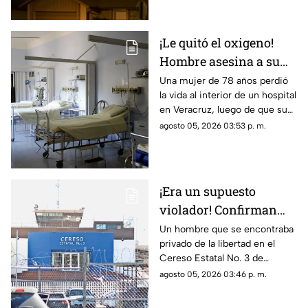
jugador y dejando a otras 12
personas lesionadas.
¡Le quitó el oxigeno!
Hombre asesina a su
suegra mientras la
Una mujer de 78 años perdió
la vida al interior de un hospital
cuidaba dentro de un
en Veracruz, luego de que su
hospital
yerno presuntamente le
agosto 05, 2026 03:53 p. m.
retirara el suministro de
oxígeno mientras permanecía
bajo atención médica.
¡Era un supuesto
violador! Confirman
muerte de un interno
Un hombre que se encontraba
privado de la libertad en el
del Cereso 3 mientras
Cereso Estatal No. 3 de
recibía atención
Ciudad Juárez falleció la noche
agosto 05, 2026 03:46 p. m.
médica
del 4 de agosto mientras
permanecía hospitalizado en el