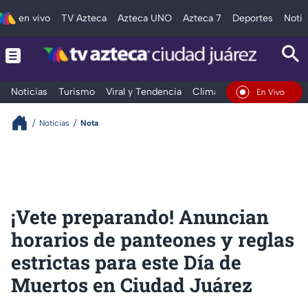
en vivo
TV Azteca
Azteca UNO
Azteca 7
Deportes
Notic
Noticias
Turismo
Viral y Tendencia
Clima
Deportes
Espec
En Vivo
Noticias
Nota
¡Vete preparando! Anuncian
horarios de panteones y reglas
estrictas para este Día de
Muertos en Ciudad Juárez