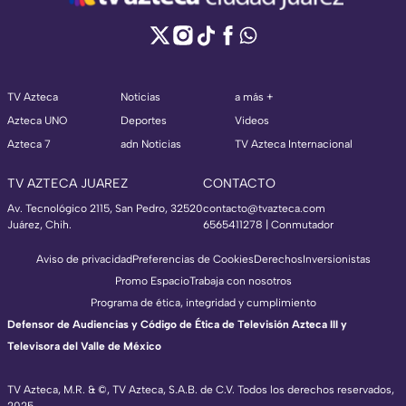
TV Azteca
Noticias
a más +
Azteca UNO
Deportes
Videos
Azteca 7
adn Noticias
TV Azteca Internacional
TV AZTECA JUAREZ
CONTACTO
Av. Tecnológico 2115, San Pedro, 32520
contacto@tvazteca.com
Juárez, Chih.
6565411278 | Conmutador
Aviso de privacidad
Preferencias de Cookies
Derechos
Inversionistas
Promo Espacio
Trabaja con nosotros
Programa de ética, integridad y cumplimiento
Defensor de Audiencias y Código de Ética de Televisión Azteca III y
Televisora del Valle de México
TV Azteca, M.R. & ©, TV Azteca, S.A.B. de C.V. Todos los derechos reservados,