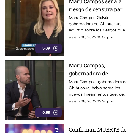
Maru Campos señala
riesgo de censura para
medios y periodistas
Maru Campos Galván,
gobernadora de Chihuahua,
ante nuevos
advirtió sobre los riesgos que
lineamientos de
podrían representar los nuevos
agosto 08, 2026 03:36 p. m.
audiencias
lineamientos para los derechos
5:09
de las audiencias y la libertad
de expresión. Señaló que estas
disposiciones podrían
Maru Campos,
utilizarse para sancionar a
gobernadora de
medios y periodistas críticos.
Chihuahua, advierte
Maru Campos, gobernadora de
Chihuahua, habló sobre los
riesgo para la libertad
nuevos lineamientos que, de
de expresión
acuerdo con su postura,
agosto 08, 2026 03:36 p. m.
podrían representar un riesgo
0:58
para la libertad de expresión y
convertirse en una forma de
censura impulsada desde el
Confirman MUERTE de
Gobierno Federal.