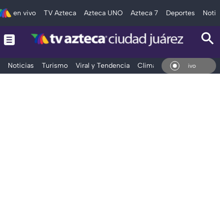
en vivo
TV Azteca
Azteca UNO
Azteca 7
Deportes
Notic
Noticias
Turismo
Viral y Tendencia
Clima
Deportes
Espec
En Vivo