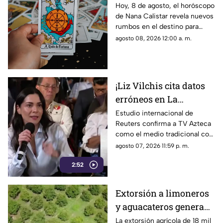
Calistar: ¿Qué te depara
Hoy, 8 de agosto, el horóscopo
de Nana Calistar revela nuevos
el destino este sábado?
rumbos en el destino para
estos signos
agosto 08, 2026 12:00 a. m.
¡Liz Vilchis cita datos
erróneos en La
Mañanera: Estudio de
Estudio internacional de
Reuters confirma a TV Azteca
Reuters confirma
como el medio tradicional con
liderazgo de TV Azteca
mayor alcance y credibilidad
agosto 07, 2026 11:59 p. m.
en alcance y
en México, tras
credibilidad
2:52
inconsistencias en La
Mañanera
Extorsión a limoneros
y aguacateros genera
pérdidas de 18 mil mdp
La extorsión agrícola de 18 mil