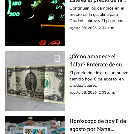
gasolina para Ciudad
Continúan los cambios en el
precio de la gasolina para
Juárez y El Paso
Ciudad Juárez y El paso para
hoy, 8 de agosto
agosto 08, 2026 12:04 a. m.
¿Cómo amanece el
dólar? Entérate de su
precio hoy, 8 de agosto,
El precio del dólar da un nuevo
cambio hoy, 8 de agosto, en
en Ciudad Juárez
Ciudad Juárez
agosto 08, 2026 12:03 a. m.
Horóscopo de hoy 8 de
agosto por Nana