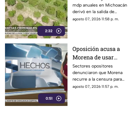
mdp anuales en Michoacán
en Michoacán
derivó en la salida de
inspectores de EE. UU.,
agosto 07, 2026 11:58 p. m.
frenando la exportación de
2:32
aguacate y provocando
severas pérdidas
Oposición acusa a
Morena de usar
censura para ocultar
Sectores opositores
denunciaron que Morena
seńalamientos de
recurre a la censura para
narcopolítica
imponer su versión oficial y
agosto 07, 2026 11:57 p. m.
desestimar señalamientos que
0:51
vinculan a la 4T con la
narcopolítica.