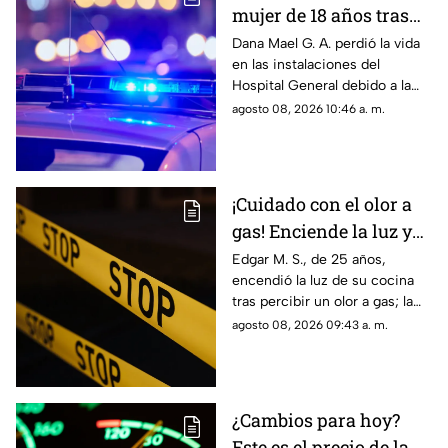
mujer de 18 años tras
ser atropellada en
Dana Mael G. A. perdió la vida
en las instalaciones del
Ciudad Juárez
Hospital General debido a la
gravedad de las lesiones
agosto 08, 2026 10:46 a. m.
provocadas por el fuerte
impacto.
¡Cuidado con el olor a
gas! Enciende la luz y
genera explosión en
Edgar M. S., de 25 años,
encendió la luz de su cocina
vivienda de Ciudad
tras percibir un olor a gas; la
Juárez
chispante detonación le
agosto 08, 2026 09:43 a. m.
provocó quemaduras en el
60% de su cuerpo.
¿Cambios para hoy?
Este es el precio de la