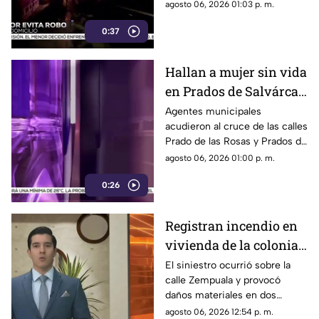
Reforma; tras forcejear con el
agosto 06, 2026 01:03 p. m.
presunto delincuente, este
0:37
huyó sin lograr el cometido.
Hallan a mujer sin vida
en Prados de Salvárcar;
cuerpo no presentaba
Agentes municipales
acudieron al cruce de las calles
huellas de violencia
Prado de las Rosas y Prados de
Azucenas tras el reporte del
agosto 06, 2026 01:00 p. m.
hallazgo; peritos indagan la
0:26
causa del fallecimiento.
Registran incendio en
vivienda de la colonia
Fronteriza; bomberos
El siniestro ocurrió sobre la
calle Zempuala y provocó
controlan las llamas
daños materiales en dos
habitaciones; Protección Civil
agosto 06, 2026 12:54 p. m.