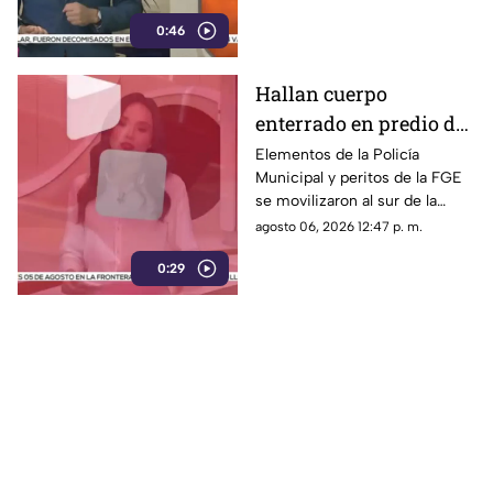
descartó personas lesionadas y
0:46
fugas de gas.
Hallan cuerpo
enterrado en predio de
la colonia División del
Elementos de la Policía
Municipal y peritos de la FGE
Norte en Chihuahua
se movilizaron al sur de la
capital tras el descubrimiento
agosto 06, 2026 12:47 p. m.
de restos humanos ocultos en
0:29
un terreno.