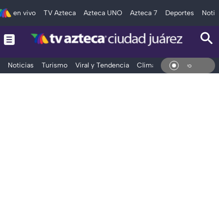
en vivo
TV Azteca
Azteca UNO
Azteca 7
Deportes
Notic
Noticias
Turismo
Viral y Tendencia
Clima
Deportes
Espec
En Vi