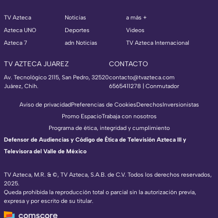
TV Azteca
Noticias
a más +
Azteca UNO
Deportes
Videos
Azteca 7
adn Noticias
TV Azteca Internacional
TV AZTECA JUAREZ
CONTACTO
Av. Tecnológico 2115, San Pedro, 32520
contacto@tvazteca.com
Juárez, Chih.
6565411278 | Conmutador
Aviso de privacidad
Preferencias de Cookies
Derechos
Inversionistas
Promo Espacio
Trabaja con nosotros
Programa de ética, integridad y cumplimiento
Defensor de Audiencias y Código de Ética de Televisión Azteca III y
Televisora del Valle de México
TV Azteca, M.R. & ©, TV Azteca, S.A.B. de C.V. Todos los derechos reservados,
2025.
Queda prohibida la reproducción total o parcial sin la autorización previa,
expresa y por escrito de su titular.