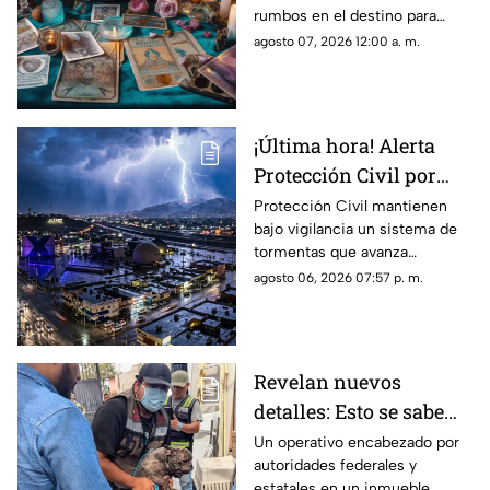
rumbos en el destino para
estos signos
agosto 07, 2026 12:00 a. m.
¡Última hora! Alerta
Protección Civil por
tormenta que se acerca
Protección Civil mantienen
bajo vigilancia un sistema de
a Ciudad Juárez y El
tormentas que avanza
Paso: piden extremar
lentamente hacia el suroeste y
agosto 06, 2026 07:57 p. m.
precauciones
que, de conservar su
intensidad y trayectoria, podría
ingresar a Ciudad Juárez
durante las próximas horas.
Revelan nuevos
detalles: Esto se sabe
sobre el hallazgo de un
Un operativo encabezado por
autoridades federales y
lagarto y un tigre de
estatales en un inmueble