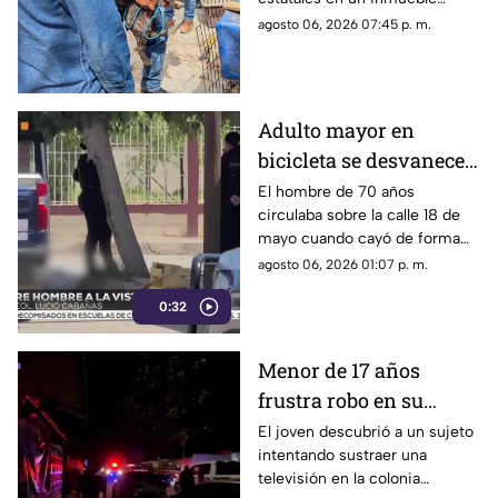
bengala en un
habilitado como autolavado en
agosto 06, 2026 07:45 p. m.
autolavado de Juárez
Ciudad Juárez dejó como
saldo el aseguramiento de un
tigre de bengala, un cocodrilo
y cinco perros.
Adulto mayor en
bicicleta se desvanece y
pierde la vida en la
El hombre de 70 años
circulaba sobre la calle 18 de
colonia Lucio Cabañas
mayo cuando cayó de forma
repentina; paramédicos
agosto 06, 2026 01:07 p. m.
acudieron al lugar pero ya no
0:32
contaba con signos vitales.
Menor de 17 años
frustra robo en su
domicilio de
El joven descubrió a un sujeto
intentando sustraer una
Cuauhtémoc; resulta
televisión en la colonia
herido de la mano