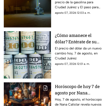
precio de la gasolina para
Juárez y El Paso
Ciudad Juárez y El paso para
hoy, 7 de agosto
agosto 07, 2026 12:03 a. m.
¿Cómo amanece el
dólar? Entérate de su
precio hoy, 7 de agosto,
El precio del dólar da un nuevo
cambio hoy, 7 de agosto, en
en Ciudad Juárez
Ciudad Juárez
agosto 07, 2026 12:01 a. m.
Horóscopo de hoy 7 de
agosto por Nana
Calistar: Este será tu
Hoy, 7 de agosto, el horóscopo
de Nana Calistar revela nuevos
mejor beneficio