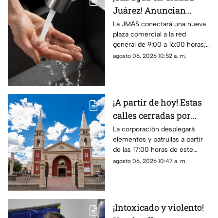
Juárez! Anuncian
suspensión del servicio
La JMAS conectará una nueva
plaza comercial a la red
para este viernes 7 de
general de 9:00 a 16:00 horas;
agosto
habrá baja presión, suspensión
agosto 06, 2026 10:52 a. m.
del servicio y cierres parciales
en la carretera Juárez-Porvenir
¡A partir de hoy! Estas
calles cerradas por
festejos en San
La corporación desplegará
elementos y patrullas a partir
Lorenzo; mira las
de las 17:00 horas de este
cuáles serán las
jueves para agilizar el tráfico
agosto 06, 2026 10:47 a. m.
desviaciones
sobre la avenida Rafael Pérez
Serna, la Tecnológico y Laguna
de Tamiahua
¡Intoxicado y violento!