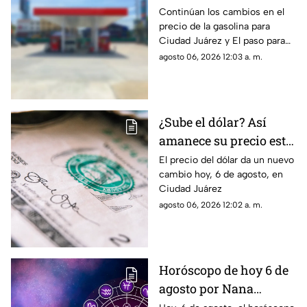
gasolina para Ciudad
Continúan los cambios en el
precio de la gasolina para
Juárez y El Paso
Ciudad Juárez y El paso para
hoy, 6 de agosto
agosto 06, 2026 12:03 a. m.
¿Sube el dólar? Así
amanece su precio este
jueves en Ciudad
El precio del dólar da un nuevo
cambio hoy, 6 de agosto, en
Juárez
Ciudad Juárez
agosto 06, 2026 12:02 a. m.
Horóscopo de hoy 6 de
agosto por Nana