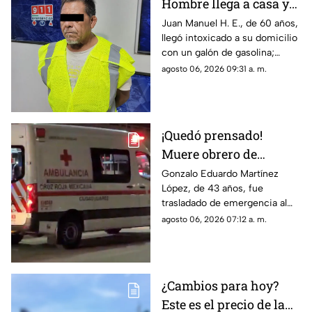
Hombre llega a casa y
rocía a su hija y esposa
Juan Manuel H. E., de 60 años,
llegó intoxicado a su domicilio
con gasolina para
con un galón de gasolina;
intentar matarlas
agentes de la DEVIFG lo
agosto 06, 2026 09:31 a. m.
arrestaron tras rociar a la joven
y hallarle dosis de cristal
¡Quedó prensado!
Muere obrero de
maquiladora tras
Gonzalo Eduardo Martínez
López, de 43 años, fue
caerle maquinaria
trasladado de emergencia al
pesada en Ciudad
Hospital 66 del IMSS tras
agosto 06, 2026 07:12 a. m.
Juárez
quedar prensado por un equipo
industrial, donde falleció
debido a las severas lesiones.
¿Cambios para hoy?
Este es el precio de la