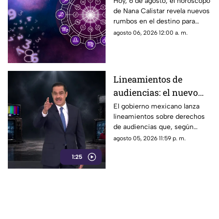
Calistar: Estos signos
Hoy, 6 de agosto, el horóscopo
de Nana Calistar revela nuevos
deben cuidar su SALUD
rumbos en el destino para
estos signos
agosto 06, 2026 12:00 a. m.
Lineamientos de
audiencias: el nuevo
mecanismo del
El gobierno mexicano lanza
lineamientos sobre derechos
gobierno para censurar
de audiencias que, según
medios y blindar la
críticos, no protegen al
agosto 05, 2026 11:59 p. m.
corrupción en México
ciudadano sino que blindan al
1:25
morenismo y censuran
denuncias de corrupción,
ineptitud y vínculos con el
crimen organizado.