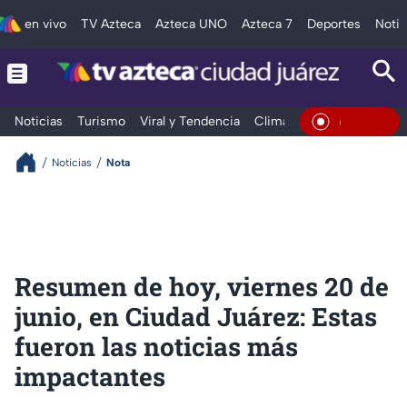
en vivo
TV Azteca
Azteca UNO
Azteca 7
Deportes
Notic
Noticias
Turismo
Viral y Tendencia
Clima
Deportes
Espec
En Vivo
Noticias
Nota
Resumen de hoy, viernes 20 de
junio, en Ciudad Juárez: Estas
fueron las noticias más
impactantes