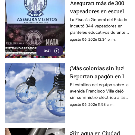
Aseguran más de 300
vapeadores en escuelas
de Chihuahua; detectan
La Fiscalía General del Estado
incautó 344 vapeadores en
dispositivo wax
planteles educativos durante el
ciclo escolar 2025-2026; 36
agosto 06, 2026 12:34 p. m.
de ellos contenían
0:41
concentrado de cannabis
conocido como “wax”.
¡Más colonias sin luz!
Reportan apagón en la
zona de Altavista tras
El estallido del equipo sobre la
avenida Francisco Villa dejó
explosión de
sin suministro eléctrico a las
transformador
colonias Altavista, Insurgentes
agosto 06, 2026 11:58 a. m.
y sectores de la 16 de
Septiembre
¡Sin agua en Ciudad