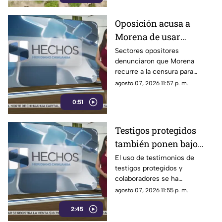
severas pérdidas
Oposición acusa a
Morena de usar
censura para ocultar
Sectores opositores
denunciaron que Morena
seńalamientos de
recurre a la censura para
narcopolítica
imponer su versión oficial y
agosto 07, 2026 11:57 p. m.
desestimar señalamientos que
0:51
vinculan a la 4T con la
narcopolítica.
Testigos protegidos
también ponen bajo
presión a políticos en
El uso de testimonios de
testigos protegidos y
México; detienen a
colaboradores se ha
exgobernador señalado
convertido nuevamente en un
agosto 07, 2026 11:55 p. m.
por caso Ayotzinapa
punto de debate dentro del
2:45
ámbito político y judicial, luego
de que este mecanismo,