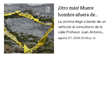
criticado en diversas
¡Otro más! Muere
ocasiones por integrantes de
hombre afuera de
la Cuarta Transformación
cuando es utilizado en Estados
farmacia tras sufrir
La víctima llegó a bordo de un
Unidos contra presuntos
vehículo al consultorio de la
una descarga eléctrica
narcopolíticos, también ha
calle Profesor Juan Antonio
en Ciudad Juárez
sido empleado en
Pedroza para pedir auxilio,
agosto 07, 2026 01:06 p. m.
investigaciones dentro de
pero el médico confirmó que
México.
ya no contaba con signos
vitales