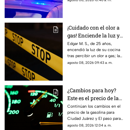
agosto 08, 2026 10:46 a. m.
provocadas por el fuerte
impacto.
¡Cuidado con el olor a
gas! Enciende la luz y
genera explosión en
Edgar M. S., de 25 años,
encendió la luz de su cocina
vivienda de Ciudad
tras percibir un olor a gas; la
Juárez
chispante detonación le
agosto 08, 2026 09:43 a. m.
provocó quemaduras en el
60% de su cuerpo.
¿Cambios para hoy?
Este es el precio de la
gasolina para Ciudad
Continúan los cambios en el
precio de la gasolina para
Juárez y El Paso
Ciudad Juárez y El paso para
hoy, 8 de agosto
agosto 08, 2026 12:04 a. m.