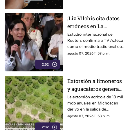
¡Liz Vilchis cita datos
erróneos en La
Mañanera: Estudio de
Estudio internacional de
Reuters confirma a TV Azteca
Reuters confirma
como el medio tradicional con
liderazgo de TV Azteca
mayor alcance y credibilidad
agosto 07, 2026 11:59 p. m.
en alcance y
en México, tras
credibilidad
2:52
inconsistencias en La
Mañanera
Extorsión a limoneros
y aguacateros genera
pérdidas de 18 mil mdp
La extorsión agrícola de 18 mil
mdp anuales en Michoacán
en Michoacán
derivó en la salida de
inspectores de EE. UU.,
agosto 07, 2026 11:58 p. m.
frenando la exportación de
2:32
aguacate y provocando