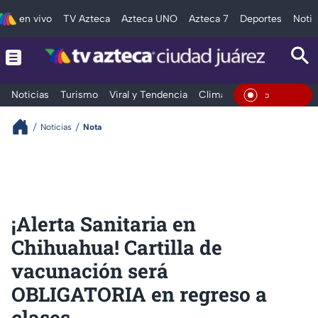
en vivo
TV Azteca
Azteca UNO
Azteca 7
Deportes
Notic
Noticias
Turismo
Viral y Tendencia
Clima
Deportes
Espec
En Vivo
Noticias
Nota
¡Alerta Sanitaria en
Chihuahua! Cartilla de
vacunación será
OBLIGATORIA en regreso a
clases