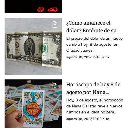
¿Cómo amanece el
dólar? Entérate de su
precio hoy, 8 de agosto,
El precio del dólar da un nuevo
cambio hoy, 8 de agosto, en
en Ciudad Juárez
Ciudad Juárez
agosto 08, 2026 12:03 a. m.
Horóscopo de hoy 8 de
agosto por Nana
Calistar: ¿Qué te depara
Hoy, 8 de agosto, el horóscopo
de Nana Calistar revela nuevos
el destino este sábado?
rumbos en el destino para
estos signos
agosto 08, 2026 12:00 a. m.