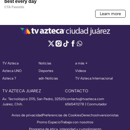
TV Azteca
Noticias
a más +
Azteca UNO
Deportes
Videos
Azteca 7
adn Noticias
TV Azteca Internacional
TV AZTECA JUAREZ
CONTACTO
Av. Tecnológico 2115, San Pedro, 32520
contacto@tvazteca.com
Juárez, Chih.
6565411278 | Conmutador
Aviso de privacidad
Preferencias de Cookies
Derechos
Inversionistas
Promo Espacio
Trabaja con nosotros
Programa de ética, integridad y cumplimiento