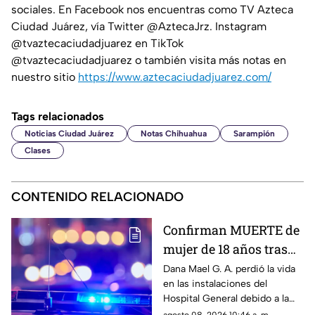
sociales. En Facebook nos encuentras como TV Azteca
Ciudad Juárez, vía Twitter @AztecaJrz. Instagram
@tvaztecaciudadjuarez en TikTok
@tvaztecaciudadjuarez o también visita más notas en
nuestro sitio
https://www.aztecaciudadjuarez.com/
Tags relacionados
Noticias Ciudad Juárez
Notas Chihuahua
Sarampión
Clases
CONTENIDO RELACIONADO
Confirman MUERTE de
mujer de 18 años tras
ser atropellada en
Dana Mael G. A. perdió la vida
en las instalaciones del
Ciudad Juárez
Hospital General debido a la
gravedad de las lesiones