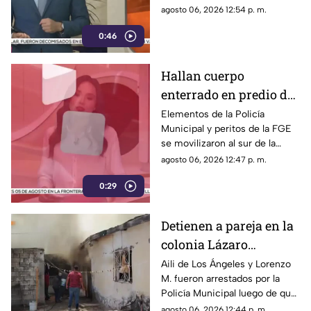
habitaciones; Protección Civil
agosto 06, 2026 12:54 p. m.
descartó personas lesionadas y
0:46
fugas de gas.
Hallan cuerpo
enterrado en predio de
la colonia División del
Elementos de la Policía
Municipal y peritos de la FGE
Norte en Chihuahua
se movilizaron al sur de la
capital tras el descubrimiento
agosto 06, 2026 12:47 p. m.
de restos humanos ocultos en
0:29
un terreno.
Detienen a pareja en la
colonia Lázaro
Cárdenas tras riña,
Aili de Los Ángeles y Lorenzo
M. fueron arrestados por la
agresión física y un
Policía Municipal luego de que
incendio
el hombre agrediera a la mujer
agosto 06, 2026 12:44 p. m.