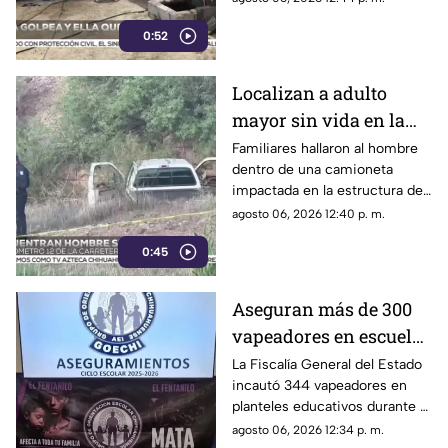
y ella presuntamente iniciara
0:52
un fuego durante la disputa.
Localizan a adulto
mayor sin vida en la
carretera de
Familiares hallaron al hombre
dentro de una camioneta
Cuahtémoc; habría
impactada en la estructura de
sufrido infarto al
un puente a la altura del
agosto 06, 2026 12:40 p. m.
volante
kilómetro 12; las autoridades
0:45
presumen una causa natural
previa al choque.
Aseguran más de 300
vapeadores en escuelas
de Chihuahua; detectan
La Fiscalía General del Estado
incautó 344 vapeadores en
dispositivo wax
planteles educativos durante el
ciclo escolar 2025-2026; 36
agosto 06, 2026 12:34 p. m.