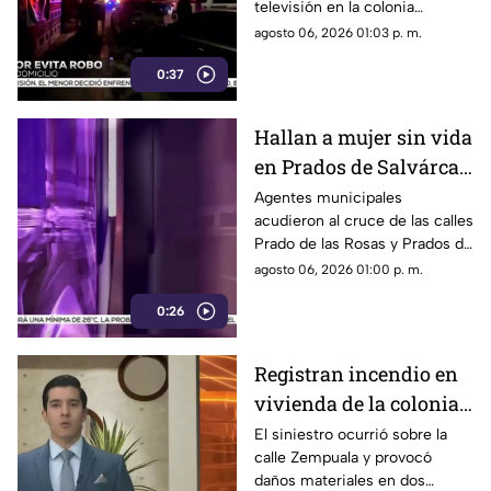
televisión en la colonia
herido de la mano
Reforma; tras forcejear con el
agosto 06, 2026 01:03 p. m.
presunto delincuente, este
0:37
huyó sin lograr el cometido.
Hallan a mujer sin vida
en Prados de Salvárcar;
cuerpo no presentaba
Agentes municipales
acudieron al cruce de las calles
huellas de violencia
Prado de las Rosas y Prados de
Azucenas tras el reporte del
agosto 06, 2026 01:00 p. m.
hallazgo; peritos indagan la
0:26
causa del fallecimiento.
Registran incendio en
vivienda de la colonia
Fronteriza; bomberos
El siniestro ocurrió sobre la
calle Zempuala y provocó
controlan las llamas
daños materiales en dos