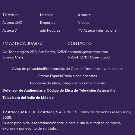
TV Azteca
Noticias
a más +
Azteca UNO
Deportes
Videos
Azteca 7
adn Noticias
TV Azteca Internacional
TV AZTECA JUAREZ
CONTACTO
Av. Tecnológico 2115, San Pedro, 32520
contacto@tvazteca.com
Juárez, Chih.
6565411278 | Conmutador
Aviso de privacidad
Preferencias de Cookies
Derechos
Inversionistas
Promo Espacio
Trabaja con nosotros
Programa de ética, integridad y cumplimiento
Defensor de Audiencias y Código de Ética de Televisión Azteca III y
Televisora del Valle de México
TV Azteca, M.R. & ©, TV Azteca, S.A.B. de C.V. Todos los derechos reservados,
2025.
Queda prohibida la reproducción total o parcial sin la autorización previa,
expresa y por escrito de su titular.