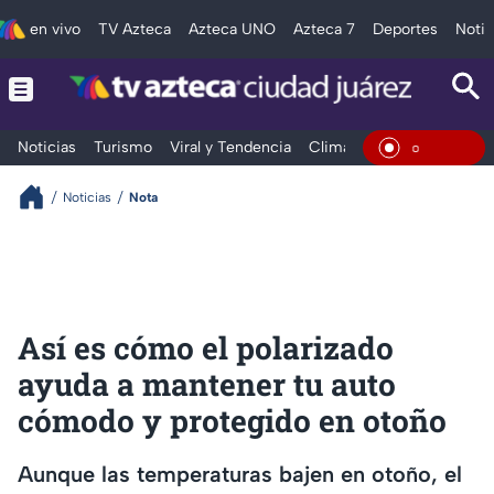
en vivo
TV Azteca
Azteca UNO
Azteca 7
Deportes
Notic
Noticias
Turismo
Viral y Tendencia
Clima
Deportes
Espec
En Vivo
Noticias
Nota
Así es cómo el polarizado
ayuda a mantener tu auto
cómodo y protegido en otoño
Aunque las temperaturas bajen en otoño, el