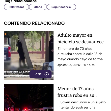
Tags relacionados
Polarizados
Otoño
Seguridad Vial
CONTENIDO RELACIONADO
Adulto mayor en
bicicleta se desvanece y
pierde la vida en la
El hombre de 70 años
circulaba sobre la calle 18 de
colonia Lucio Cabañas
mayo cuando cayó de forma
repentina; paramédicos
agosto 06, 2026 01:07 p. m.
acudieron al lugar pero ya no
0:32
contaba con signos vitales.
Menor de 17 años
frustra robo en su
domicilio de
El joven descubrió a un sujeto
intentando sustraer una
Cuauhtémoc; resulta