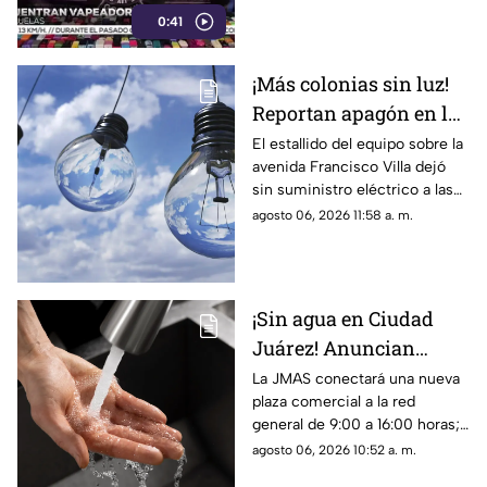
de ellos contenían
0:41
concentrado de cannabis
conocido como “wax”.
¡Más colonias sin luz!
Reportan apagón en la
zona de Altavista tras
El estallido del equipo sobre la
avenida Francisco Villa dejó
explosión de
sin suministro eléctrico a las
transformador
colonias Altavista, Insurgentes
agosto 06, 2026 11:58 a. m.
y sectores de la 16 de
Septiembre
¡Sin agua en Ciudad
Juárez! Anuncian
suspensión del servicio
La JMAS conectará una nueva
plaza comercial a la red
para este viernes 7 de
general de 9:00 a 16:00 horas;
agosto
habrá baja presión, suspensión
agosto 06, 2026 10:52 a. m.
del servicio y cierres parciales