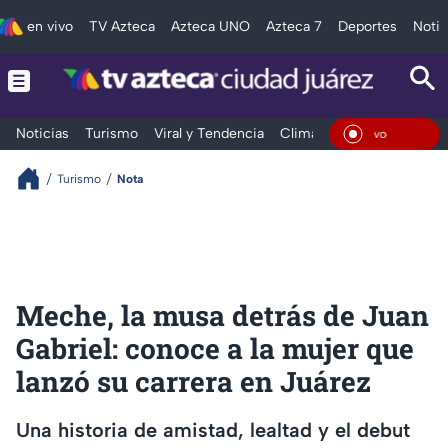
en vivo
TV Azteca
Azteca UNO
Azteca 7
Deportes
Notic
Noticias
Turismo
Viral y Tendencia
Clima
Deportes
Espec
En Viv
Turismo
Nota
Meche, la musa detrás de Juan
Gabriel: conoce a la mujer que
lanzó su carrera en Juárez
Una historia de amistad, lealtad y el debut