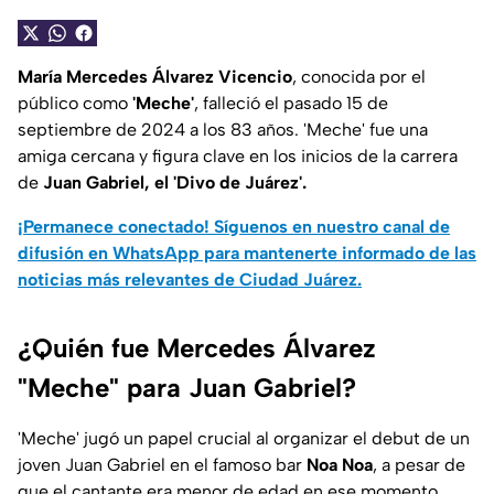
María Mercedes Álvarez Vicencio
, conocida por el
público como
'Meche'
, falleció el pasado 15 de
septiembre de 2024 a los 83 años. 'Meche' fue una
amiga cercana y figura clave en los inicios de la carrera
de
Juan Gabriel, el 'Divo de Juárez'.
¡Permanece conectado! Síguenos en nuestro canal de
difusión en WhatsApp para mantenerte informado de las
noticias más relevantes de Ciudad Juárez.
¿Quién fue Mercedes Álvarez
"Meche" para Juan Gabriel?
'Meche' jugó un papel crucial al organizar el debut de un
joven Juan Gabriel en el famoso bar
Noa Noa
, a pesar de
que el cantante era menor de edad en ese momento.