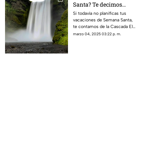
Santa? Te decimos
cómo llegar a Cascada
Si todavía no planificas tus
vacaciones de Semana Santa,
El Salto Grande desde
te contamos de la Cascada El
Ciudad Juárez
Salto Grande en Chihuahua
marzo 04, 2025 03:22 p. m.