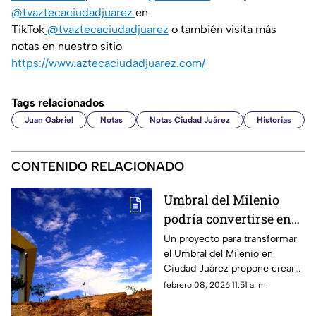
@tvaztecaciudadjuarez
en
TikTok
@tvaztecaciudadjuarez
o también visita más
notas en nuestro sitio
https://www.aztecaciudadjuarez.com/
Tags relacionados
Juan Gabriel
Notas
Notas Ciudad Juárez
Historias
CONTENIDO RELACIONADO
Umbral del Milenio
podría convertirse en
un nuevo espacio
Un proyecto para transformar
el Umbral del Milenio en
recreativo en Ciudad
Ciudad Juárez propone crear
Juárez; así planean
un espacio recreativo familiar,
febrero 08, 2026 11:51 a. m.
transformarlo
con infraestructura y áreas
para actividades al aire libre