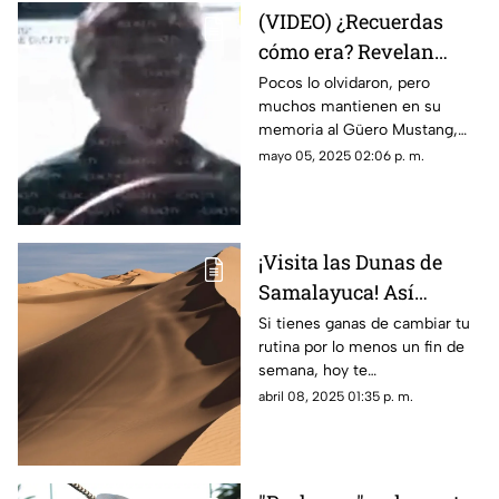
historias que mezclan lucidez,
(VIDEO) ¿Recuerdas
excentricidad y tragedia.
cómo era? Revelan
video del Güero
Pocos lo olvidaron, pero
muchos mantienen en su
Mustang en las calles
memoria al Güero Mustang,
de Ciudad Juárez
personaje icónco que vio las
mayo 05, 2025 02:06 p. m.
calles de Ciudad Juárez
¡Visita las Dunas de
Samalayuca! Así
puedes llegar desde
Si tienes ganas de cambiar tu
rutina por lo menos un fin de
Ciudad Juárez
semana, hoy te
recomendamos las Dunas de
abril 08, 2025 01:35 p. m.
Samalayuca