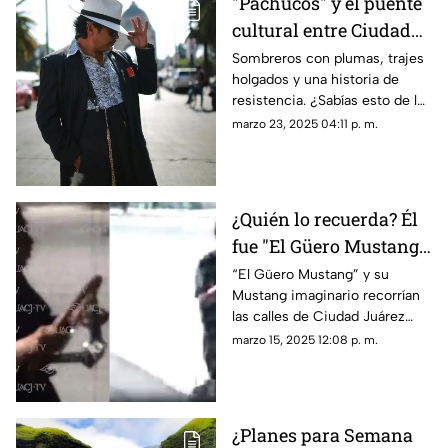
"Pachucos" y el puente
cultural entre Ciudad
Juárez y El Paso: Te
Sombreros con plumas, trajes
holgados y una historia de
contamos la
resistencia. ¿Sabías esto de los
importancia de su
Pachucos? Te contamos su
marzo 23, 2025 04:11 p. m.
movimiento
historia en México y Estados
Unidos
¿Quién lo recuerda? Él
fue "El Güero Mustang",
personaje icónico en
“El Güero Mustang” y su
Mustang imaginario recorrían
Ciudad Juárez
las calles de Ciudad Juárez
con un volante en la mano y el
marzo 15, 2025 12:08 p. m.
espíritu de un verdadero
conductor
¿Planes para Semana