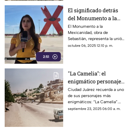
en las Barrancas del Cobre
El significado detrás
del Monumento a la
Mexicanidad: La "X"
El Monumento a la
Mexicanidad, obra de
Sebastián, representa la unión
cultural y el espíritu juarense.
octubre 06, 2025 12:10 p. m.
2:51
"La Camelia": el
enigmático personaje
que marcó Ciudad
Ciudad Juárez recuerda a uno
de sus personajes más
Juárez
enigmáticos: “La Camelia”.
Una mujer que, a pesar de su
septiembre 23, 2025 06:00 a. m.
indigencia, dejó una huella
imborrable en la memoria
colectiva de la ciudad, con