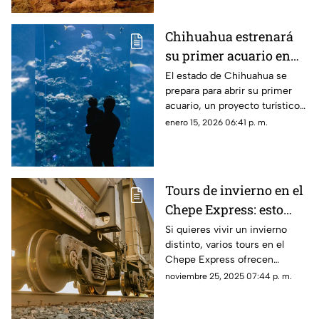
Chihuahua estrenará
su primer acuario en
2026 y estará en la
El estado de Chihuahua se
prepara para abrir su primer
Sierra Tarahumara
acuario, un proyecto turístico y
educativo que promete atraer
enero 15, 2026 06:41 p. m.
visitantes nacionales y
extranjeros
Tours de invierno en el
Chepe Express: esto
cuestan los recorridos
Si quieres vivir un invierno
distinto, varios tours en el
Chepe Express ofrecen
recorridos que combinan
noviembre 25, 2025 07:44 p. m.
paisajes nevados, gastronomía
serrana y experiencias únicas