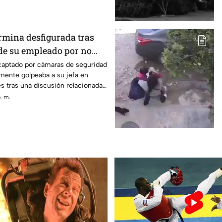
ermina desfigurada tras
 de su empleado por no
ción
 captado por cámaras de seguridad
mente golpeaba a su jefa en
s tras una discusión relacionada
. m.