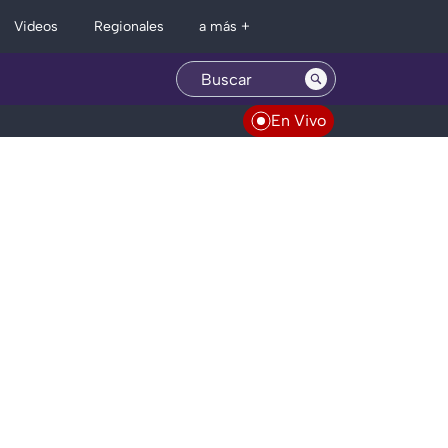
Regionales
Videos
a más +
En Vivo