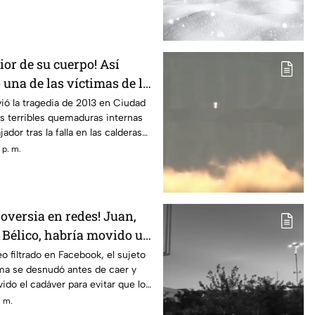
rior de su cuerpo! Así
una de las víctimas de la
una maquiladora en
vió la tragedia de 2013 en Ciudad
las terribles quemaduras internas
z
ador tras la falla en las calderas
 p. m.
oversia en redes! Juan,
 Bélico, habría movido un
ayó en su dique
o filtrado en Facebook, el sujeto
ima se desnudó antes de caer y
ido el cadáver para evitar que lo
. m.