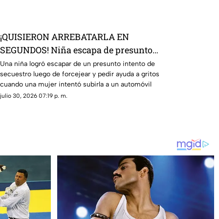
¡QUISIERON ARREBATARLA EN
SEGUNDOS! Niña escapa de presunto
intento de secuestro; este es el VIDEO
Una niña logró escapar de un presunto intento de
secuestro luego de forcejear y pedir ayuda a gritos
cuando una mujer intentó subirla a un automóvil
julio 30, 2026 07:19 p. m.