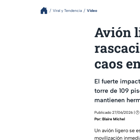
Viral y Tendencia
Video
Avión l
rascaci
caos en
El fuerte impac
torre de 109 pi
mantienen herm
Publicado 27/06/2026 | 🕑 
Por:
Blaire Michel
Un avión ligero se e
movilización inmedia