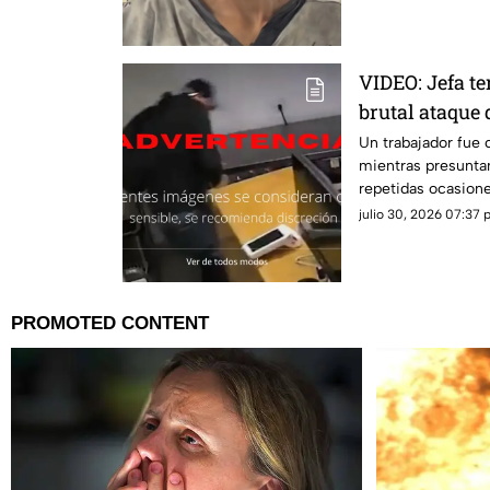
VIDEO: Jefa t
brutal ataque
pagarle liquia
Un trabajador fue
mientras presunta
repetidas ocasione
con su liquidación
julio 30, 2026 07:37 p