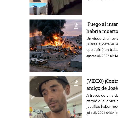
¡Fuego al inte
habría muerto 
explosión de 
Un video viral revi
Juárez al detallar 
Ciudad Juáre
que sufrió un trabaj
de la maquiladora
agosto 01, 2026 01:43
(VIDEO) ¡Contr
amigo de José
cadáver que c
A través de un vide
afirmó que la víct
justificó haber mov
alcanzara el agua.
julio 31, 2026 09:34 p