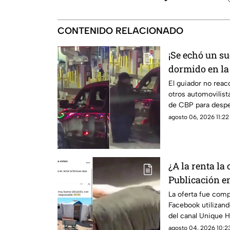
CONTENIDO RELACIONADO
¡Se echó un s
dormido en la f
viraliza en C
El guiador no reac
otros automovilist
de CBP para despert
agosto 06, 2026 11:22 
¿A la renta la
Publicación e
opiniones en 
La oferta fue comp
Facebook utilizand
del canal Unique H
burlas entre usuari
agosto 04, 2026 10:23