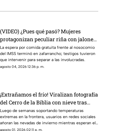
(VIDEO) ¿Pues qué pasó? Mujeres
protagonizan peculiar riña con jalones
de cabello en fila de burritos y desatan
La espera por comida gratuita frente al nosocomio
del IMSS terminó en zafarrancho; testigos tuvieron
comentarios en redes
que intervenir para separar a las involucradas.
agosto 04, 2026 12:36 p. m.
¡Extrañamos el frío! Viralizan fotografía
del Cerro de la Biblia con nieve tras
días con más de 40 grados en Juárez
Luego de semanas soportando temperaturas
extremas en la frontera, usuarios en redes sociales
añoran las nevadas de invierno mientras esperan el
descenso del termómetro
agosto 01, 2026 02:11 p. m.