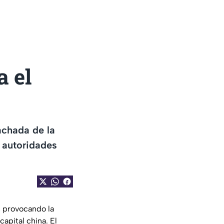
a el
achada de la
; autoridades
g, provocando la
apital china. El