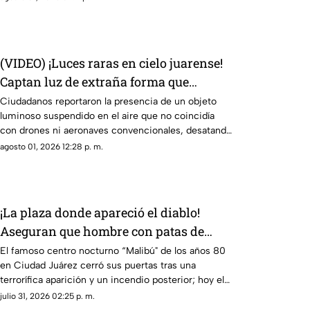
(VIDEO) ¡Luces raras en cielo juarense!
Captan luz de extraña forma que
asemeja un OVNI
Ciudadanos reportaron la presencia de un objeto
luminoso suspendido en el aire que no coincidía
con drones ni aeronaves convencionales, desatando
teorías sobre un fenómeno OVNI.
agosto 01, 2026 12:28 p. m.
¡La plaza donde apareció el diablo!
Aseguran que hombre con patas de
cabra se apareció en lo que hoy es
El famoso centro nocturno “Malibú" de los años 80
en Ciudad Juárez cerró sus puertas tras una
conocida tienda en Juárez
terrorífica aparición y un incendio posterior; hoy el
sitio alberga la plaza de Soriana San Lorenzo
julio 31, 2026 02:25 p. m.