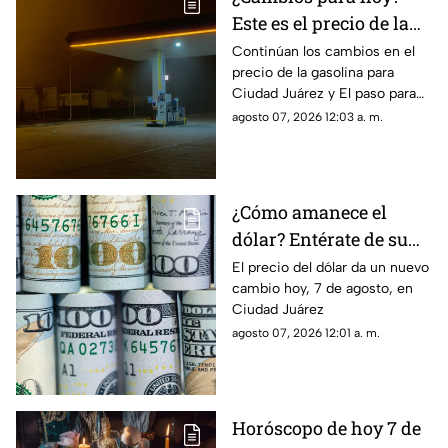
Este es el precio de la
gasolina para Ciudad
Continúan los cambios en el
precio de la gasolina para
Juárez y El Paso
Ciudad Juárez y El paso para
hoy, 7 de agosto
agosto 07, 2026 12:03 a. m.
¿Cómo amanece el
dólar? Entérate de su
precio hoy, 7 de agosto,
El precio del dólar da un nuevo
cambio hoy, 7 de agosto, en
en Ciudad Juárez
Ciudad Juárez
agosto 07, 2026 12:01 a. m.
Horóscopo de hoy 7 de