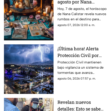
agosto por Nana
Calistar: Este será tu
Hoy, 7 de agosto, el horóscopo
de Nana Calistar revela nuevos
mejor beneficio
rumbos en el destino para
estos signos
agosto 07, 2026 12:00 a. m.
¡Última hora! Alerta
Protección Civil por
tormenta que se acerca
Protección Civil mantienen
bajo vigilancia un sistema de
a Ciudad Juárez y El
tormentas que avanza
Paso: piden extremar
lentamente hacia el suroeste y
agosto 06, 2026 07:57 p. m.
precauciones
que, de conservar su
intensidad y trayectoria, podría
ingresar a Ciudad Juárez
durante las próximas horas.
Revelan nuevos
detalles: Esto se sabe