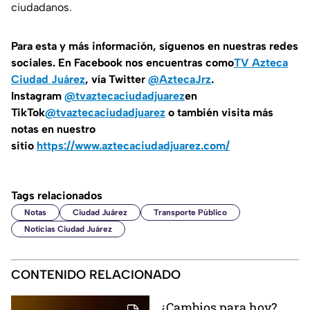
ciudadanos.
Para esta y más información, síguenos en nuestras redes
sociales. En Facebook nos encuentras como
TV Azteca
Ciudad Juárez
, vía Twitter
@AztecaJrz
.
Instagram
@tvaztecaciudadjuarez
en
TikTok
@tvaztecaciudadjuarez
o también visita más
notas en nuestro
sitio
https://www.aztecaciudadjuarez.com/
Tags relacionados
Notas
Ciudad Juárez
Transporte Público
Noticias Ciudad Juárez
CONTENIDO RELACIONADO
¿Cambios para hoy?