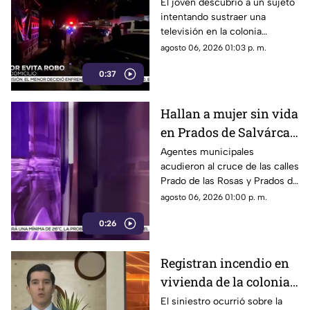
domicilio de
El joven descubrió a un sujeto
intentando sustraer una
Cuauhtémoc; resulta
televisión en la colonia
herido de la mano
Reforma; tras forcejear con el
agosto 06, 2026 01:03 p. m.
presunto delincuente, este
0:37
huyó sin lograr el cometido.
Hallan a mujer sin vida
en Prados de Salvárcar;
cuerpo no presentaba
Agentes municipales
acudieron al cruce de las calles
huellas de violencia
Prado de las Rosas y Prados de
Azucenas tras el reporte del
agosto 06, 2026 01:00 p. m.
hallazgo; peritos indagan la
0:26
causa del fallecimiento.
Registran incendio en
vivienda de la colonia
Fronteriza; bomberos
El siniestro ocurrió sobre la