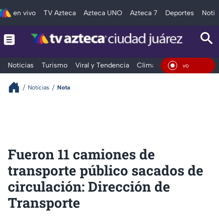
en vivo
TV Azteca
Azteca UNO
Azteca 7
Deportes
Notic
Noticias
Turismo
Viral y Tendencia
Clima
Deportes
Espec
En Viv
Noticias
Nota
Fueron 11 camiones de
transporte público sacados de
circulación: Dirección de
Transporte