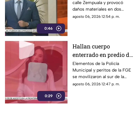
calle Zempuala y provocó
controlan las llamas
daños materiales en dos
habitaciones; Protección Civil
agosto 06, 2026 12:54 p. m.
descartó personas lesionadas y
0:46
fugas de gas.
Hallan cuerpo
enterrado en predio de
la colonia División del
Elementos de la Policía
Municipal y peritos de la FGE
Norte en Chihuahua
se movilizaron al sur de la
capital tras el descubrimiento
agosto 06, 2026 12:47 p. m.
de restos humanos ocultos en
0:29
un terreno.