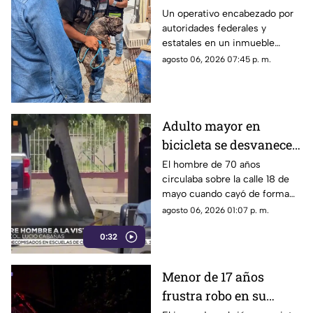
sobre el hallazgo de un
Un operativo encabezado por
autoridades federales y
lagarto y un tigre de
estatales en un inmueble
bengala en un
habilitado como autolavado en
agosto 06, 2026 07:45 p. m.
autolavado de Juárez
Ciudad Juárez dejó como
saldo el aseguramiento de un
tigre de bengala, un cocodrilo
y cinco perros.
Adulto mayor en
bicicleta se desvanece y
pierde la vida en la
El hombre de 70 años
circulaba sobre la calle 18 de
colonia Lucio Cabañas
mayo cuando cayó de forma
repentina; paramédicos
agosto 06, 2026 01:07 p. m.
acudieron al lugar pero ya no
0:32
contaba con signos vitales.
Menor de 17 años
frustra robo en su