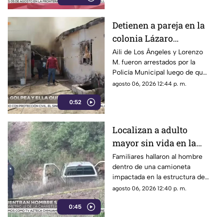
Detienen a pareja en la
colonia Lázaro
Cárdenas tras riña,
Aili de Los Ángeles y Lorenzo
M. fueron arrestados por la
agresión física y un
Policía Municipal luego de que
incendio
el hombre agrediera a la mujer
agosto 06, 2026 12:44 p. m.
y ella presuntamente iniciara
0:52
un fuego durante la disputa.
Localizan a adulto
mayor sin vida en la
carretera de
Familiares hallaron al hombre
dentro de una camioneta
Cuahtémoc; habría
impactada en la estructura de
sufrido infarto al
un puente a la altura del
agosto 06, 2026 12:40 p. m.
volante
kilómetro 12; las autoridades
0:45
presumen una causa natural