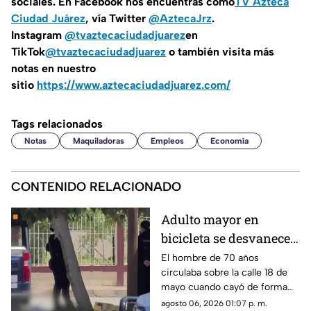
sociales. En Facebook nos encuentras como
TV Azteca
Ciudad Juárez
, vía Twitter
@AztecaJrz
.
Instagram
@tvaztecaciudadjuarez
en
TikTok
@tvaztecaciudadjuarez
o también visita más
notas en nuestro
sitio
https://www.aztecaciudadjuarez.com/
Tags relacionados
Notas
Maquiladoras
Empleos
Economía
CONTENIDO RELACIONADO
Adulto mayor en
bicicleta se desvanece y
pierde la vida en la
El hombre de 70 años
circulaba sobre la calle 18 de
colonia Lucio Cabañas
mayo cuando cayó de forma
repentina; paramédicos
agosto 06, 2026 01:07 p. m.