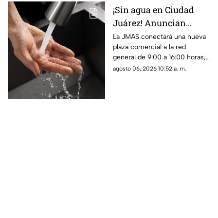
¡Sin agua en Ciudad
Juárez! Anuncian
suspensión del servicio
La JMAS conectará una nueva
plaza comercial a la red
para este viernes 7 de
general de 9:00 a 16:00 horas;
agosto
habrá baja presión, suspensión
agosto 06, 2026 10:52 a. m.
del servicio y cierres parciales
en la carretera Juárez-Porvenir