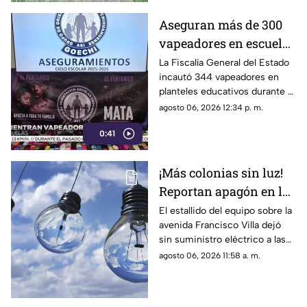
previa al choque.
Aseguran más de 300
vapeadores en escuelas
de Chihuahua; detectan
La Fiscalía General del Estado
incautó 344 vapeadores en
dispositivo wax
planteles educativos durante el
ciclo escolar 2025-2026; 36
agosto 06, 2026 12:34 p. m.
de ellos contenían
0:41
concentrado de cannabis
conocido como “wax”.
¡Más colonias sin luz!
Reportan apagón en la
zona de Altavista tras
El estallido del equipo sobre la
avenida Francisco Villa dejó
explosión de
sin suministro eléctrico a las
transformador
colonias Altavista, Insurgentes
agosto 06, 2026 11:58 a. m.
y sectores de la 16 de
Septiembre