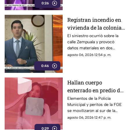
0:26
causa del fallecimiento.
Registran incendio en
vivienda de la colonia
Fronteriza; bomberos
El siniestro ocurrió sobre la
calle Zempuala y provocó
controlan las llamas
daños materiales en dos
habitaciones; Protección Civil
agosto 06, 2026 12:54 p. m.
descartó personas lesionadas y
0:46
fugas de gas.
Hallan cuerpo
enterrado en predio de
la colonia División del
Elementos de la Policía
Municipal y peritos de la FGE
Norte en Chihuahua
se movilizaron al sur de la
capital tras el descubrimiento
agosto 06, 2026 12:47 p. m.
de restos humanos ocultos en
0:29
un terreno.