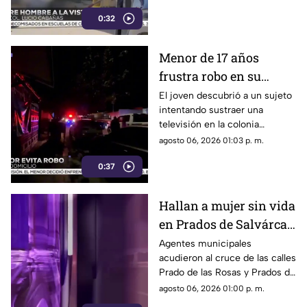
acudieron al lugar pero ya no
0:32
contaba con signos vitales.
Menor de 17 años
frustra robo en su
domicilio de
El joven descubrió a un sujeto
intentando sustraer una
Cuauhtémoc; resulta
televisión en la colonia
herido de la mano
Reforma; tras forcejear con el
agosto 06, 2026 01:03 p. m.
presunto delincuente, este
0:37
huyó sin lograr el cometido.
Hallan a mujer sin vida
en Prados de Salvárcar;
cuerpo no presentaba
Agentes municipales
acudieron al cruce de las calles
huellas de violencia
Prado de las Rosas y Prados de
Azucenas tras el reporte del
agosto 06, 2026 01:00 p. m.
hallazgo; peritos indagan la