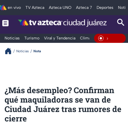
en vivo
TV Azteca
Azteca UNO
Azteca 7
Deportes
Notic
Noticias
Turismo
Viral y Tendencia
Clima
Deportes
Espec
En Vivo
Noticias
Nota
¿Más desempleo? Confirman
qué maquiladoras se van de
Ciudad Juárez tras rumores de
cierre